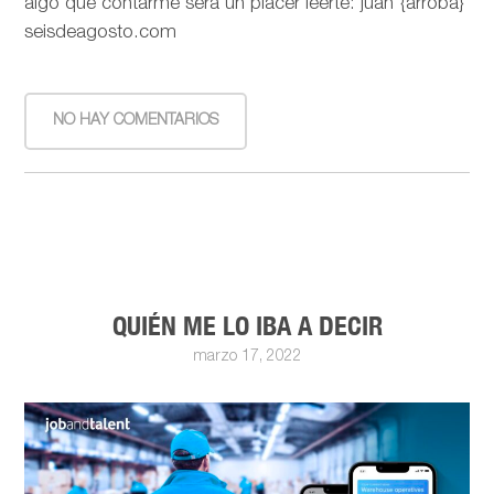
algo que contarme será un placer leerte: juan {arroba}
seisdeagosto.com
NO HAY COMENTARIOS
QUIÉN ME LO IBA A DECIR
marzo 17, 2022