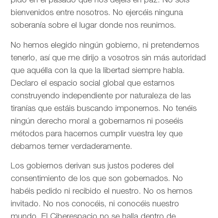
pido en el pasado que nos dejéis en paz. No sois
bienvenidos entre nosotros. No ejercéis ninguna
soberanía sobre el lugar donde nos reunimos.
No hemos elegido ningún gobierno, ni pretendemos
tenerlo, así que me dirijo a vosotros sin más autoridad
que aquélla con la que la libertad siempre habla.
Declaro el espacio social global que estamos
construyendo independiente por naturaleza de las
tiranías que estáis buscando imponernos. No tenéis
ningún derecho moral a gobernarnos ni poseéis
métodos para hacernos cumplir vuestra ley que
debamos temer verdaderamente.
Los gobiernos derivan sus justos poderes del
consentimiento de los que son gobernados. No
habéis pedido ni recibido el nuestro. No os hemos
invitado. No nos conocéis, ni conocéis nuestro
mundo. El Ciberespacio no se halla dentro de