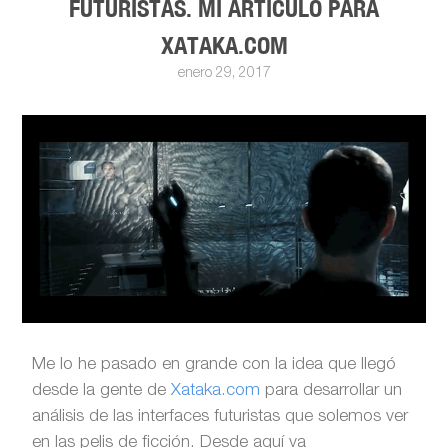
FUTURISTAS. MI ARTÍCULO PARA
XATAKA.COM
enero 29, 2017
Me lo he pasado en grande con la idea que llegó
desde la gente de
Xataka.com
para desarrollar un
análisis de las interfaces futuristas que solemos ver
en las pelis de ficción. Desde aquí va