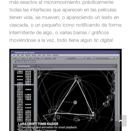
más exactos el
micromovimiento
, prácticamente
todas las interfaces que aparecen en las películas
tienen vida, se mueven: o apareciendo un texto en
cascada, o un pequeño icono notificando de forma
intermitente de algo, o varias barras / gráficos
moviéndose a la vez, todo tiene algún
tic digital
.