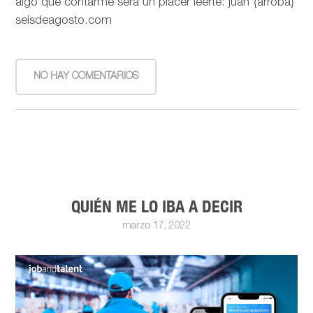
algo que contarme será un placer leerte: juan {arroba}
seisdeagosto.com
NO HAY COMENTARIOS
QUIÉN ME LO IBA A DECIR
marzo 17, 2022