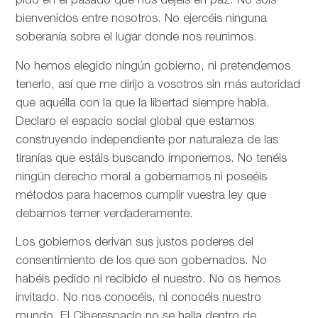
pido en el pasado que nos dejéis en paz. No sois
bienvenidos entre nosotros. No ejercéis ninguna
soberanía sobre el lugar donde nos reunimos.
No hemos elegido ningún gobierno, ni pretendemos
tenerlo, así que me dirijo a vosotros sin más autoridad
que aquélla con la que la libertad siempre habla.
Declaro el espacio social global que estamos
construyendo independiente por naturaleza de las
tiranías que estáis buscando imponernos. No tenéis
ningún derecho moral a gobernarnos ni poseéis
métodos para hacernos cumplir vuestra ley que
debamos temer verdaderamente.
Los gobiernos derivan sus justos poderes del
consentimiento de los que son gobernados. No
habéis pedido ni recibido el nuestro. No os hemos
invitado. No nos conocéis, ni conocéis nuestro
mundo. El Ciberespacio no se halla dentro de