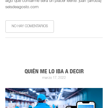
algo que contarme será un placer leerte: juan {arroba}
seisdeagosto.com
NO HAY COMENTARIOS
QUIÉN ME LO IBA A DECIR
marzo 17, 2022