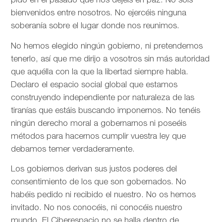
pido en el pasado que nos dejéis en paz. No sois
bienvenidos entre nosotros. No ejercéis ninguna
soberanía sobre el lugar donde nos reunimos.
No hemos elegido ningún gobierno, ni pretendemos
tenerlo, así que me dirijo a vosotros sin más autoridad
que aquélla con la que la libertad siempre habla.
Declaro el espacio social global que estamos
construyendo independiente por naturaleza de las
tiranías que estáis buscando imponernos. No tenéis
ningún derecho moral a gobernarnos ni poseéis
métodos para hacernos cumplir vuestra ley que
debamos temer verdaderamente.
Los gobiernos derivan sus justos poderes del
consentimiento de los que son gobernados. No
habéis pedido ni recibido el nuestro. No os hemos
invitado. No nos conocéis, ni conocéis nuestro
mundo. El Ciberespacio no se halla dentro de