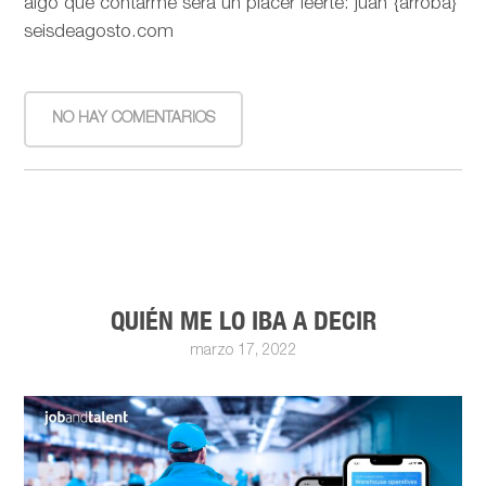
algo que contarme será un placer leerte: juan {arroba}
seisdeagosto.com
NO HAY COMENTARIOS
QUIÉN ME LO IBA A DECIR
marzo 17, 2022