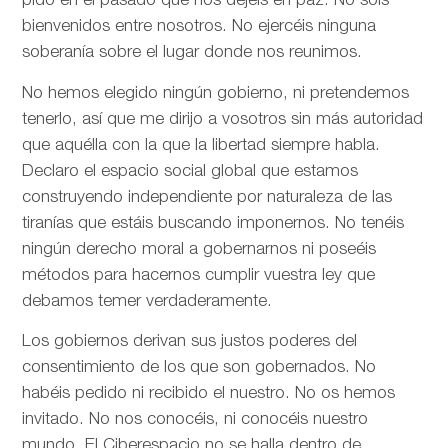
pido en el pasado que nos dejéis en paz. No sois
bienvenidos entre nosotros. No ejercéis ninguna
soberanía sobre el lugar donde nos reunimos.
No hemos elegido ningún gobierno, ni pretendemos
tenerlo, así que me dirijo a vosotros sin más autoridad
que aquélla con la que la libertad siempre habla.
Declaro el espacio social global que estamos
construyendo independiente por naturaleza de las
tiranías que estáis buscando imponernos. No tenéis
ningún derecho moral a gobernarnos ni poseéis
métodos para hacernos cumplir vuestra ley que
debamos temer verdaderamente.
Los gobiernos derivan sus justos poderes del
consentimiento de los que son gobernados. No
habéis pedido ni recibido el nuestro. No os hemos
invitado. No nos conocéis, ni conocéis nuestro
mundo. El Ciberespacio no se halla dentro de