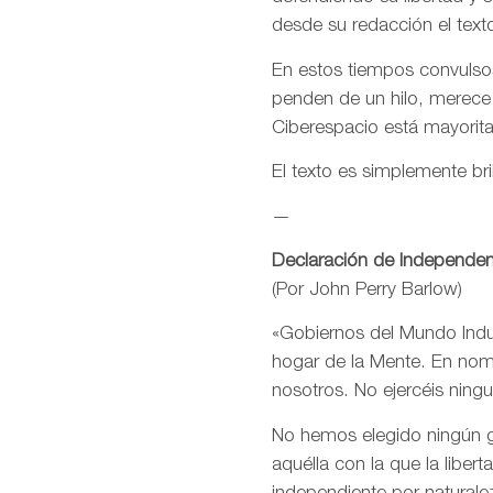
desde su redacción el text
En estos tiempos convulsos
penden de un hilo, merece
Ciberespacio está mayorit
El texto es simplemente bri
—
Declaración de Independen
(Por John Perry Barlow)
«Gobiernos del Mundo Indus
hogar de la Mente. En nomb
nosotros. No ejercéis ning
No hemos elegido ningún go
aquélla con la que la libe