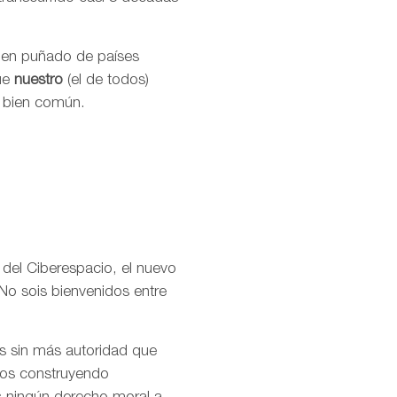
buen puñado de países
que
nuestro
(el de todos)
l bien común.
 del Ciberespacio, el nuevo
No sois bienvenidos entre
os sin más autoridad que
amos construyendo