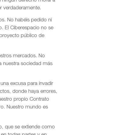
s ningún derecho moral a
er verdaderamente.
os. No habéis pedido ni
o. El Ciberespacio no se
 proyecto público de
uestros mercados. No
n a nuestra sociedad más
 una excusa para invadir
ctos, donde haya errores,
uestro propio Contrato
tro. Nuestro mundo es
mo, que se extiende como