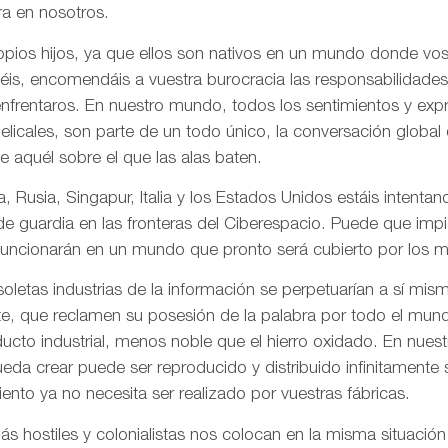
a en nosotros.
pios hijos, ya que ellos son nativos en un mundo donde vos
is, encomendáis a vuestra burocracia las responsabilidades
frentaros. En nuestro mundo, todos los sentimientos y ex
gelicales, son parte de un todo único, la conversación globa
de aquél sobre el que las alas baten.
, Rusia, Singapur, Italia y los Estados Unidos estáis intentand
 de guardia en las fronteras del Ciberespacio. Puede que imp
uncionarán en un mundo que pronto será cubierto por los me
letas industrias de la información se perpetuarían a sí mis
te, que reclamen su posesión de la palabra por todo el mund
ducto industrial, menos noble que el hierro oxidado. En nue
da crear puede ser reproducido y distribuido infinitamente s
ento ya no necesita ser realizado por vuestras fábricas.
 hostiles y colonialistas nos colocan en la misma situación