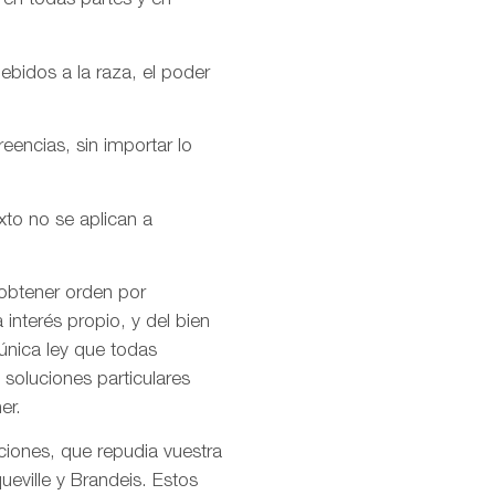
 en todas partes y en
ebidos a la raza, el poder
encias, sin importar lo
xto no se aplican a
 obtener orden por
interés propio, y del bien
única ley que todas
soluciones particulares
er.
ciones, que repudia vuestra
ueville y Brandeis. Estos