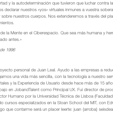
ertad y la autodeterminación que tuvieron que luchar contra 
s declarar nuestros «yos» virtuales inmunes a vuestra sobe
r sobre nuestros cuerpos. Nos extenderemos a través del pl
mientos.
n de la Mente en el Ciberespacio. Que sea más humana y h
eado antes.»
 de 1996
royecto personal de Juan Leal. Ayudo a las empresas a reduci
mos una vida más sencilla, con la tecnología a nuestro serv
itales y la Experiencia de Usuario desde hace más de 15 añ
rabajo en JobandTalent como Principal UX. Fui director de pr
actor Humano por la Universidad Técnica de Lisboa (Faculda
o cursos especializados en la Sloan School del MIT, con Edw
go que contarme será un placer leerte: juan {arroba} seisd