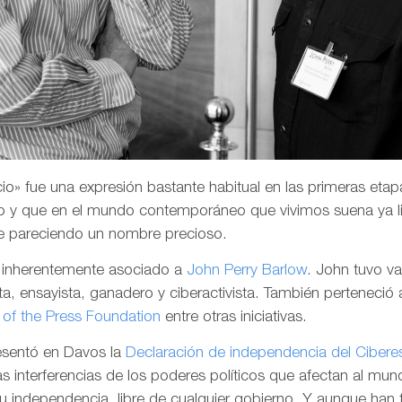
o» fue una expresión bastante habitual en las primeras etapa
 y que en el mundo contemporáneo que vivimos suena ya li
e pareciendo un nombre precioso.
a inherentemente asociado a
John Perry Barlow
. John tuvo v
a, ensayista, ganadero y ciberactivista. También perteneció 
of the Press Foundation
entre otras iniciativas.
resentó en Davos la
Declaración de independencia del Cibere
las interferencias de los poderes políticos que afectan al mund
su independencia, libre de cualquier gobierno. Y aunque han 