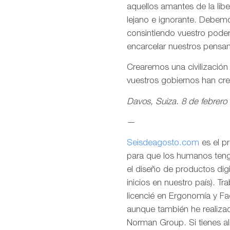
aquellos amantes de la lib
lejano e ignorante. Debemo
consintiendo vuestro pode
encarcelar nuestros pensa
Crearemos una civilizació
vuestros gobiernos han cr
Davos, Suiza. 8 de febrero
—
Seisdeagosto.com
es el p
para que los humanos tenga
el diseño de productos dig
inicios en nuestro país). T
licencié en Ergonomía y F
aunque también he realizad
Norman Group. Si tienes al