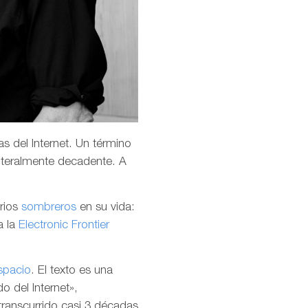
s del Internet. Un término
teralmente decadente. A
arios
sombreros
en su vida:
a la
Electronic Frontier
spacio
. El texto es una
o del Internet»,
transcurrido casi 3 décadas