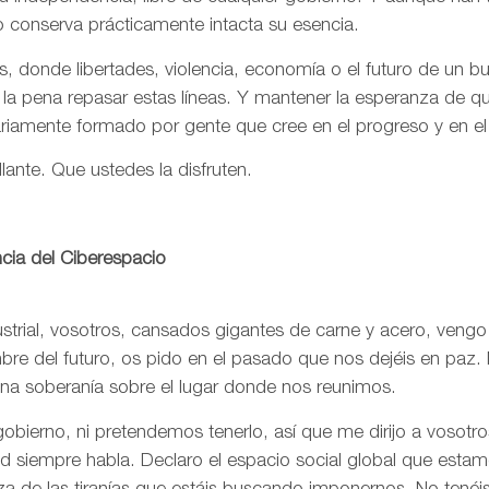
o conserva prácticamente intacta su esencia.
, donde libertades, violencia, economía o el futuro de un 
 la pena repasar estas líneas. Y mantener la esperanza de 
ariamente formado por gente que cree en el progreso y en e
llante. Que ustedes la disfruten.
cia del Ciberespacio
trial, vosotros, cansados gigantes de carne y acero, vengo
re del futuro, os pido en el pasado que nos dejéis en paz. 
una soberanía sobre el lugar donde nos reunimos.
bierno, ni pretendemos tenerlo, así que me dirijo a vosotr
rtad siempre habla. Declaro el espacio social global que est