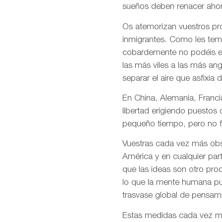
sueños deben renacer ahor
Os atemorizan vuestros pro
inmigrantes. Como les temé
cobardemente no podéis en
las más viles a las más an
separar el aire que asfixia 
En China, Alemania, Francia
libertad erigiendo puestos
pequeño tiempo, pero no f
Vuestras cada vez más obso
América y en cualquier par
que las ideas son otro pro
lo que la mente humana pue
trasvase global de pensami
Estas medidas cada vez más