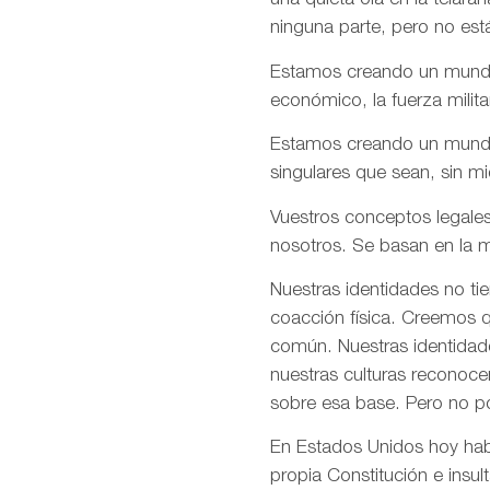
una quieta ola en la telar
ninguna parte, pero no est
Estamos creando un mundo e
económico, la fuerza milita
Estamos creando un mundo d
singulares que sean, sin m
Vuestros conceptos legales
nosotros. Se basan en la m
Nuestras identidades no ti
coacción física. Creemos q
común. Nuestras identidade
nuestras culturas reconoce
sobre esa base. Pero no p
En Estados Unidos hoy habé
propia Constitución e insul