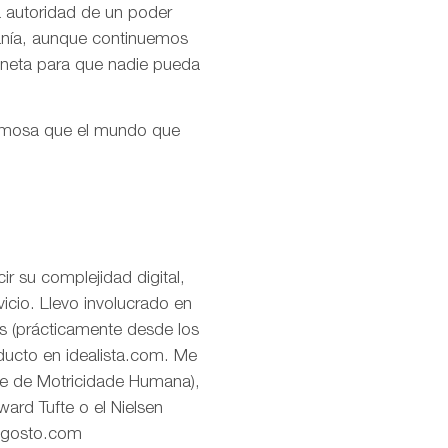
la autoridad de un poder
ranía, aunque continuemos
aneta para que nadie pueda
ermosa que el mundo que
r su complejidad digital,
icio. Llevo involucrado en
os (prácticamente desde los
oducto en idealista.com. Me
de de Motricidade Humana),
ard Tufte o el Nielsen
eagosto.com