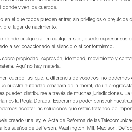
aña de nuestras comunicaciones. Nuestro mundo está a la vez
á donde viven los cuerpos.
n el que todos pueden entrar, sin privilegios o prejuicios d
r, o el lugar de nacimiento.
onde cualquiera, en cualquier sitio, puede expresar sus cre
iedo a ser coaccionado al silencio o el conformismo.
 sobre propiedad, expresión, identidad, movimiento y conte
ateria. Aquí no hay materia.
enen cuerpo, así que, a diferencia de vosotros, no podemos
ue nuestra autoridad emanará de la moral, de un progresista 
s pueden distribuirse a través de muchas jurisdicciones. La 
rían es la Regla Dorada. Esperamos poder construir nuestras 
odemos aceptar las soluciones que estáis tratando de impon
is creado una ley, el Acta de Reforma de las Telecomunica
ta los sueños de Jefferson, Washington, Mill, Madison, DeToq