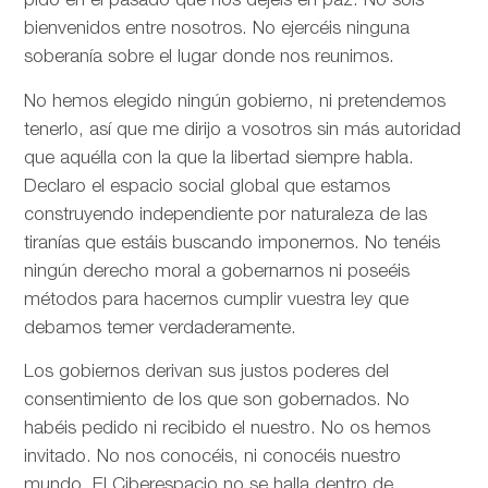
pido en el pasado que nos dejéis en paz. No sois
bienvenidos entre nosotros. No ejercéis ninguna
soberanía sobre el lugar donde nos reunimos.
No hemos elegido ningún gobierno, ni pretendemos
tenerlo, así que me dirijo a vosotros sin más autoridad
que aquélla con la que la libertad siempre habla.
Declaro el espacio social global que estamos
construyendo independiente por naturaleza de las
tiranías que estáis buscando imponernos. No tenéis
ningún derecho moral a gobernarnos ni poseéis
métodos para hacernos cumplir vuestra ley que
debamos temer verdaderamente.
Los gobiernos derivan sus justos poderes del
consentimiento de los que son gobernados. No
habéis pedido ni recibido el nuestro. No os hemos
invitado. No nos conocéis, ni conocéis nuestro
mundo. El Ciberespacio no se halla dentro de