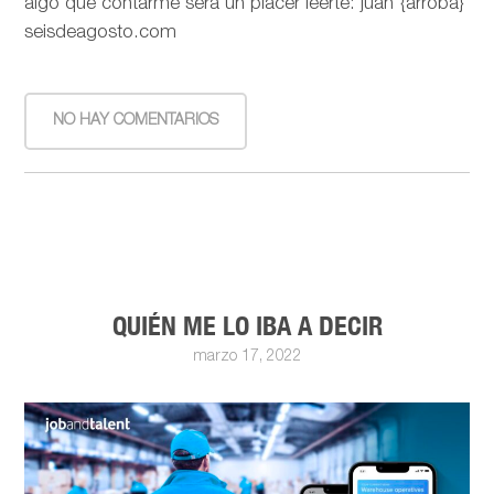
algo que contarme será un placer leerte: juan {arroba}
seisdeagosto.com
NO HAY COMENTARIOS
QUIÉN ME LO IBA A DECIR
marzo 17, 2022