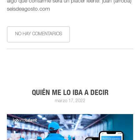
algo que contarme será un placer leerte: juan {arroba}
seisdeagosto.com
NO HAY COMENTARIOS
QUIÉN ME LO IBA A DECIR
marzo 17, 2022