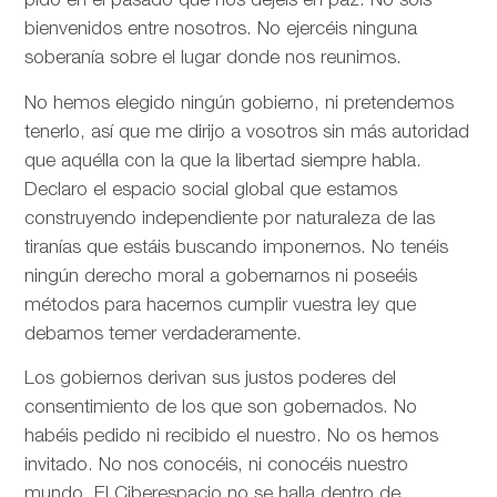
pido en el pasado que nos dejéis en paz. No sois
bienvenidos entre nosotros. No ejercéis ninguna
soberanía sobre el lugar donde nos reunimos.
No hemos elegido ningún gobierno, ni pretendemos
tenerlo, así que me dirijo a vosotros sin más autoridad
que aquélla con la que la libertad siempre habla.
Declaro el espacio social global que estamos
construyendo independiente por naturaleza de las
tiranías que estáis buscando imponernos. No tenéis
ningún derecho moral a gobernarnos ni poseéis
métodos para hacernos cumplir vuestra ley que
debamos temer verdaderamente.
Los gobiernos derivan sus justos poderes del
consentimiento de los que son gobernados. No
habéis pedido ni recibido el nuestro. No os hemos
invitado. No nos conocéis, ni conocéis nuestro
mundo. El Ciberespacio no se halla dentro de