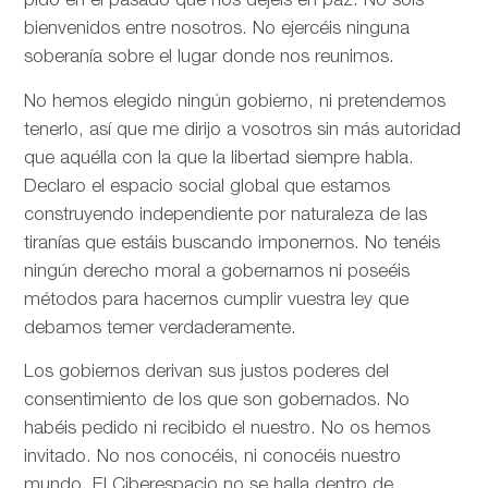
pido en el pasado que nos dejéis en paz. No sois
bienvenidos entre nosotros. No ejercéis ninguna
soberanía sobre el lugar donde nos reunimos.
No hemos elegido ningún gobierno, ni pretendemos
tenerlo, así que me dirijo a vosotros sin más autoridad
que aquélla con la que la libertad siempre habla.
Declaro el espacio social global que estamos
construyendo independiente por naturaleza de las
tiranías que estáis buscando imponernos. No tenéis
ningún derecho moral a gobernarnos ni poseéis
métodos para hacernos cumplir vuestra ley que
debamos temer verdaderamente.
Los gobiernos derivan sus justos poderes del
consentimiento de los que son gobernados. No
habéis pedido ni recibido el nuestro. No os hemos
invitado. No nos conocéis, ni conocéis nuestro
mundo. El Ciberespacio no se halla dentro de