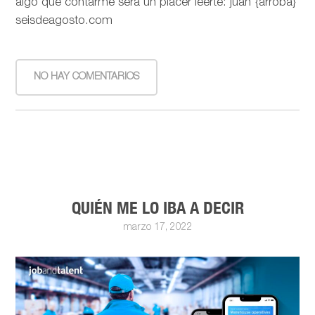
algo que contarme será un placer leerte: juan {arroba}
seisdeagosto.com
NO HAY COMENTARIOS
QUIÉN ME LO IBA A DECIR
marzo 17, 2022