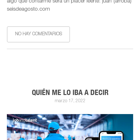
algo que contarme será un placer leerte: juan {arroba}
seisdeagosto.com
NO HAY COMENTARIOS
QUIÉN ME LO IBA A DECIR
marzo 17, 2022