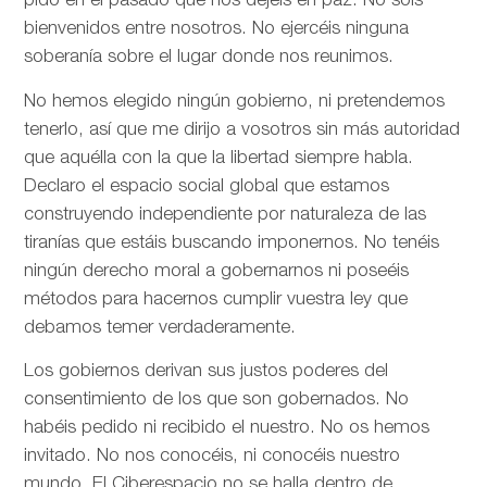
pido en el pasado que nos dejéis en paz. No sois
bienvenidos entre nosotros. No ejercéis ninguna
soberanía sobre el lugar donde nos reunimos.
No hemos elegido ningún gobierno, ni pretendemos
tenerlo, así que me dirijo a vosotros sin más autoridad
que aquélla con la que la libertad siempre habla.
Declaro el espacio social global que estamos
construyendo independiente por naturaleza de las
tiranías que estáis buscando imponernos. No tenéis
ningún derecho moral a gobernarnos ni poseéis
métodos para hacernos cumplir vuestra ley que
debamos temer verdaderamente.
Los gobiernos derivan sus justos poderes del
consentimiento de los que son gobernados. No
habéis pedido ni recibido el nuestro. No os hemos
invitado. No nos conocéis, ni conocéis nuestro
mundo. El Ciberespacio no se halla dentro de