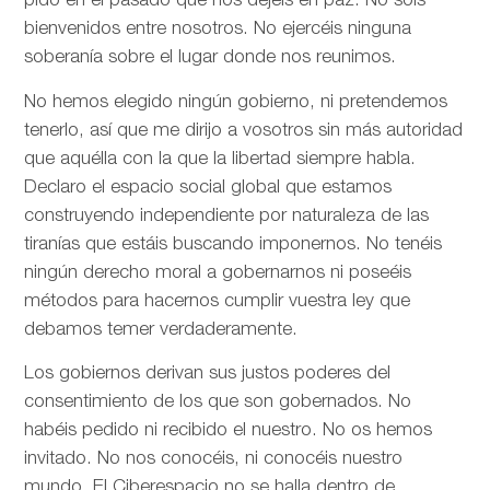
pido en el pasado que nos dejéis en paz. No sois
bienvenidos entre nosotros. No ejercéis ninguna
soberanía sobre el lugar donde nos reunimos.
No hemos elegido ningún gobierno, ni pretendemos
tenerlo, así que me dirijo a vosotros sin más autoridad
que aquélla con la que la libertad siempre habla.
Declaro el espacio social global que estamos
construyendo independiente por naturaleza de las
tiranías que estáis buscando imponernos. No tenéis
ningún derecho moral a gobernarnos ni poseéis
métodos para hacernos cumplir vuestra ley que
debamos temer verdaderamente.
Los gobiernos derivan sus justos poderes del
consentimiento de los que son gobernados. No
habéis pedido ni recibido el nuestro. No os hemos
invitado. No nos conocéis, ni conocéis nuestro
mundo. El Ciberespacio no se halla dentro de