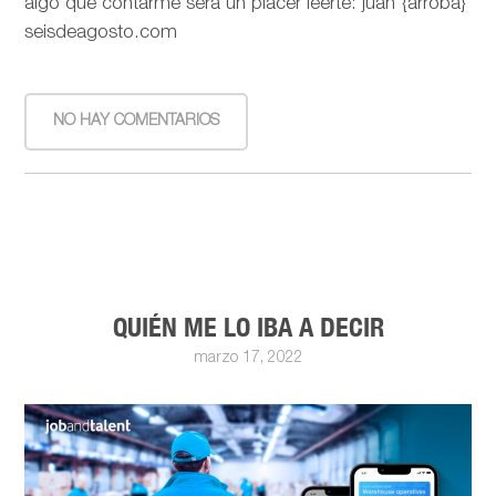
algo que contarme será un placer leerte: juan {arroba}
seisdeagosto.com
NO HAY COMENTARIOS
QUIÉN ME LO IBA A DECIR
marzo 17, 2022