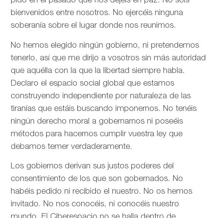
pido en el pasado que nos dejéis en paz. No sois
bienvenidos entre nosotros. No ejercéis ninguna
soberanía sobre el lugar donde nos reunimos.
No hemos elegido ningún gobierno, ni pretendemos
tenerlo, así que me dirijo a vosotros sin más autoridad
que aquélla con la que la libertad siempre habla.
Declaro el espacio social global que estamos
construyendo independiente por naturaleza de las
tiranías que estáis buscando imponernos. No tenéis
ningún derecho moral a gobernarnos ni poseéis
métodos para hacernos cumplir vuestra ley que
debamos temer verdaderamente.
Los gobiernos derivan sus justos poderes del
consentimiento de los que son gobernados. No
habéis pedido ni recibido el nuestro. No os hemos
invitado. No nos conocéis, ni conocéis nuestro
mundo. El Ciberespacio no se halla dentro de