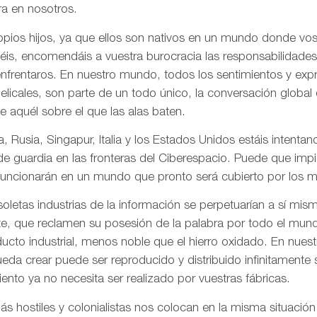
a en nosotros.
pios hijos, ya que ellos son nativos en un mundo donde vos
is, encomendáis a vuestra burocracia las responsabilidades
frentaros. En nuestro mundo, todos los sentimientos y ex
gelicales, son parte de un todo único, la conversación globa
de aquél sobre el que las alas baten.
, Rusia, Singapur, Italia y los Estados Unidos estáis intentand
 de guardia en las fronteras del Ciberespacio. Puede que imp
uncionarán en un mundo que pronto será cubierto por los me
letas industrias de la información se perpetuarían a sí mis
te, que reclamen su posesión de la palabra por todo el mund
ducto industrial, menos noble que el hierro oxidado. En nue
da crear puede ser reproducido y distribuido infinitamente s
ento ya no necesita ser realizado por vuestras fábricas.
 hostiles y colonialistas nos colocan en la misma situación