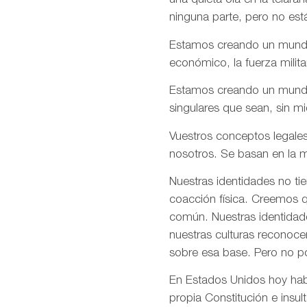
una quieta ola en la telar
ninguna parte, pero no est
Estamos creando un mundo e
económico, la fuerza milita
Estamos creando un mundo d
singulares que sean, sin m
Vuestros conceptos legales
nosotros. Se basan en la m
Nuestras identidades no ti
coacción física. Creemos q
común. Nuestras identidade
nuestras culturas reconoce
sobre esa base. Pero no p
En Estados Unidos hoy habé
propia Constitución e insul