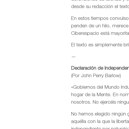
desde su redacción el text
En estos tiempos convulsos
penden de un hilo, merece
Ciberespacio está mayorit
El texto es simplemente bri
—
Declaración de Independen
(Por John Perry Barlow)
«Gobiernos del Mundo Indus
hogar de la Mente. En nomb
nosotros. No ejercéis ning
No hemos elegido ningún go
aquélla con la que la libe