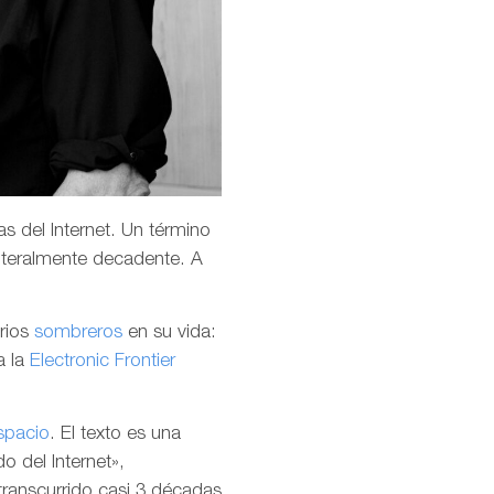
s del Internet. Un término
teralmente decadente. A
arios
sombreros
en su vida:
a la
Electronic Frontier
spacio
. El texto es una
o del Internet»,
transcurrido casi 3 décadas