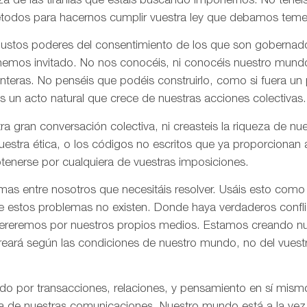
za de las tiranías que estáis buscando imponernos. No tenéi
todos para hacernos cumplir vuestra ley que debamos tem
 justos poderes del consentimiento de los que son gobernad
 hemos invitado. No nos conocéis, ni conocéis nuestro mund
onteras. No penséis que podéis construirlo, como si fuera un
s un acto natural que crece de nuestras acciones colectivas.
ra gran conversación colectiva, ni creasteis la riqueza de n
nuestra ética, o los códigos no escritos que ya proporciona
tenerse por cualquiera de vuestras imposiciones.
as entre nosotros que necesitáis resolver. Usáis esto como
e estos problemas no existen. Donde haya verdaderos confli
olvereremos por nuestros propios medios. Estamos creando n
creará según las condiciones de nuestro mundo, no del vues
ado por transacciones, relaciones, y pensamiento en sí mis