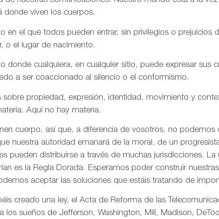
aña de nuestras comunicaciones. Nuestro mundo está a la vez
á donde viven los cuerpos.
n el que todos pueden entrar, sin privilegios o prejuicios d
r, o el lugar de nacimiento.
onde cualquiera, en cualquier sitio, puede expresar sus cre
iedo a ser coaccionado al silencio o el conformismo.
 sobre propiedad, expresión, identidad, movimiento y conte
ateria. Aquí no hay materia.
enen cuerpo, así que, a diferencia de vosotros, no podemos
ue nuestra autoridad emanará de la moral, de un progresista 
s pueden distribuirse a través de muchas jurisdicciones. La 
rían es la Regla Dorada. Esperamos poder construir nuestras 
odemos aceptar las soluciones que estáis tratando de impon
is creado una ley, el Acta de Reforma de las Telecomunica
ta los sueños de Jefferson, Washington, Mill, Madison, DeToq