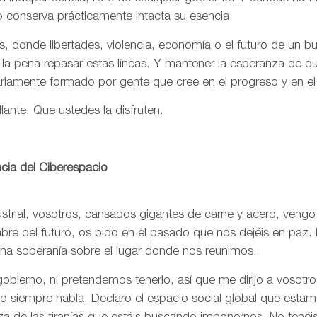
o conserva prácticamente intacta su esencia.
, donde libertades, violencia, economía o el futuro de un 
 la pena repasar estas líneas. Y mantener la esperanza de 
ariamente formado por gente que cree en el progreso y en e
llante. Que ustedes la disfruten.
cia del Ciberespacio
trial, vosotros, cansados gigantes de carne y acero, vengo
re del futuro, os pido en el pasado que nos dejéis en paz. 
una soberanía sobre el lugar donde nos reunimos.
bierno, ni pretendemos tenerlo, así que me dirijo a vosotr
rtad siempre habla. Declaro el espacio social global que est