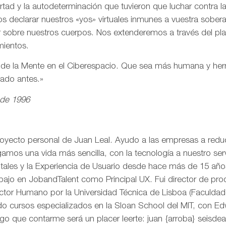
ertad y la autodeterminación que tuvieron que luchar contra 
s declarar nuestros «yos» virtuales inmunes a vuestra sobe
r sobre nuestros cuerpos. Nos extenderemos a través del pl
mientos.
n de la Mente en el Ciberespacio. Que sea más humana y h
eado antes.»
 de 1996
royecto personal de Juan Leal. Ayudo a las empresas a reduci
mos una vida más sencilla, con la tecnología a nuestro serv
itales y la Experiencia de Usuario desde hace más de 15 añ
rabajo en JobandTalent como Principal UX. Fui director de pr
actor Humano por la Universidad Técnica de Lisboa (Faculda
o cursos especializados en la Sloan School del MIT, con Edw
go que contarme será un placer leerte: juan {arroba} seisd