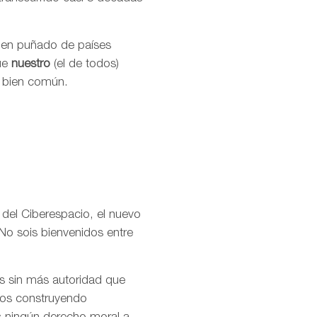
buen puñado de países
que
nuestro
(el de todos)
l bien común.
 del Ciberespacio, el nuevo
No sois bienvenidos entre
os sin más autoridad que
amos construyendo