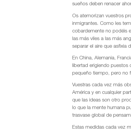
sueños deben renacer ahor
Os atemorizan vuestros pro
inmigrantes. Como les temé
cobardemente no podéis en
las más viles a las más an
separar el aire que asfixia 
En China, Alemania, Francia
libertad erigiendo puestos
pequeño tiempo, pero no f
Vuestras cada vez más obso
América y en cualquier par
que las ideas son otro pro
lo que la mente humana pue
trasvase global de pensami
Estas medidas cada vez más