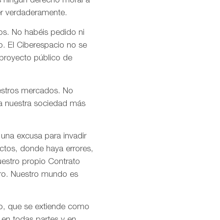
s ningún derecho moral a
er verdaderamente.
os. No habéis pedido ni
o. El Ciberespacio no se
 proyecto público de
uestros mercados. No
n a nuestra sociedad más
 una excusa para invadir
ctos, donde haya errores,
uestro propio Contrato
tro. Nuestro mundo es
mo, que se extiende como