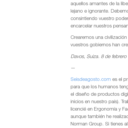
aquellos amantes de la lib
lejano e ignorante. Debemo
consintiendo vuestro pode
encarcelar nuestros pensa
Crearemos una civilizació
vuestros gobiernos han cr
Davos, Suiza. 8 de febrero
—
Seisdeagosto.com
es el p
para que los humanos tenga
el diseño de productos dig
inicios en nuestro país). T
licencié en Ergonomía y F
aunque también he realizad
Norman Group. Si tienes al