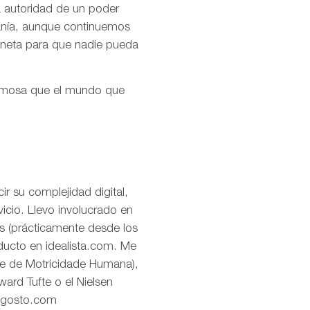
la autoridad de un poder
ranía, aunque continuemos
aneta para que nadie pueda
ermosa que el mundo que
r su complejidad digital,
icio. Llevo involucrado en
os (prácticamente desde los
oducto en idealista.com. Me
de de Motricidade Humana),
ard Tufte o el Nielsen
eagosto.com