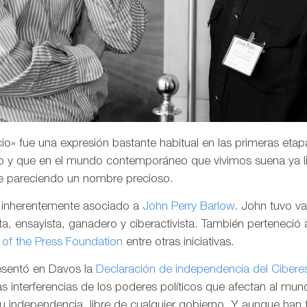
o» fue una expresión bastante habitual en las primeras etapa
 y que en el mundo contemporáneo que vivimos suena ya li
e pareciendo un nombre precioso.
a inherentemente asociado a
John Perry Barlow
. John tuvo v
a, ensayista, ganadero y ciberactivista. También perteneció 
of the Press Foundation
entre otras iniciativas.
resentó en Davos la
Declaración de independencia del Cibere
las interferencias de los poderes políticos que afectan al mund
su independencia, libre de cualquier gobierno. Y aunque han 