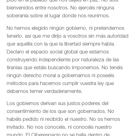
pido en el pasado que nos dejéis en paz. No sois
bienvenidos entre nosotros. No ejercéis ninguna
soberanía sobre el lugar donde nos reunimos.
No hemos elegido ningún gobierno, ni pretendemos
tenerlo, así que me dirijo a vosotros sin más autoridad
que aquélla con la que la libertad siempre habla.
Declaro el espacio social global que estamos
construyendo independiente por naturaleza de las
tiranías que estáis buscando imponernos. No tenéis
ningún derecho moral a gobernarnos ni poseéis
métodos para hacernos cumplir vuestra ley que
debamos temer verdaderamente.
Los gobiernos derivan sus justos poderes del
consentimiento de los que son gobernados. No
habéis pedido ni recibido el nuestro. No os hemos
invitado. No nos conocéis, ni conocéis nuestro
mundo. El Ciberespacio no se halla dentro de