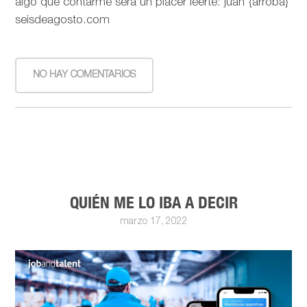
algo que contarme será un placer leerte: juan {arroba}
seisdeagosto.com
NO HAY COMENTARIOS
QUIÉN ME LO IBA A DECIR
marzo 17, 2022