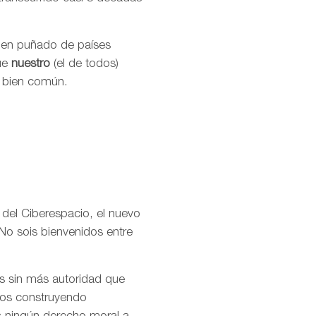
buen puñado de países
que
nuestro
(el de todos)
l bien común.
 del Ciberespacio, el nuevo
No sois bienvenidos entre
os sin más autoridad que
amos construyendo