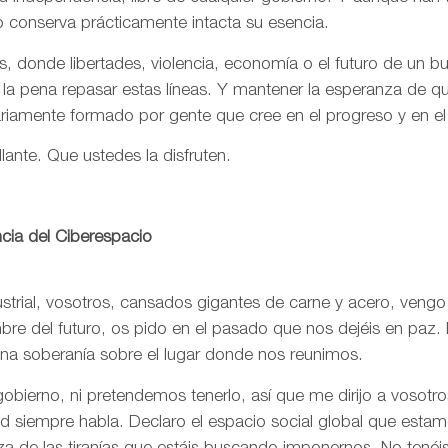
o conserva prácticamente intacta su esencia.
, donde libertades, violencia, economía o el futuro de un 
 la pena repasar estas líneas. Y mantener la esperanza de 
ariamente formado por gente que cree en el progreso y en e
llante. Que ustedes la disfruten.
cia del Ciberespacio
trial, vosotros, cansados gigantes de carne y acero, vengo
re del futuro, os pido en el pasado que nos dejéis en paz. 
una soberanía sobre el lugar donde nos reunimos.
bierno, ni pretendemos tenerlo, así que me dirijo a vosotr
rtad siempre habla. Declaro el espacio social global que est