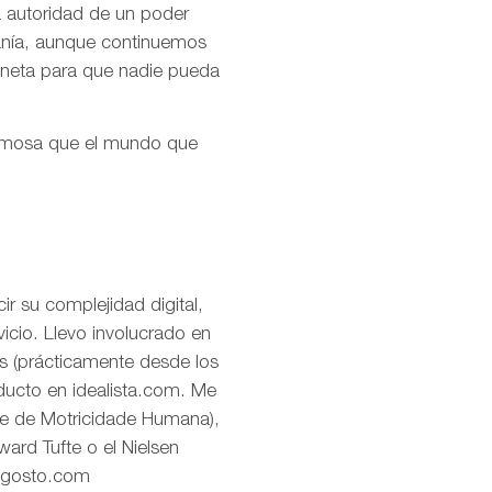
la autoridad de un poder
ranía, aunque continuemos
aneta para que nadie pueda
ermosa que el mundo que
r su complejidad digital,
icio. Llevo involucrado en
os (prácticamente desde los
oducto en idealista.com. Me
de de Motricidade Humana),
ard Tufte o el Nielsen
eagosto.com