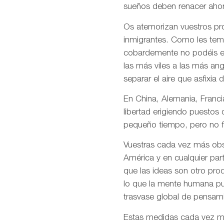
sueños deben renacer ahor
Os atemorizan vuestros pro
inmigrantes. Como les temé
cobardemente no podéis en
las más viles a las más an
separar el aire que asfixia 
En China, Alemania, Francia
libertad erigiendo puestos
pequeño tiempo, pero no f
Vuestras cada vez más obso
América y en cualquier par
que las ideas son otro pro
lo que la mente humana pue
trasvase global de pensami
Estas medidas cada vez más