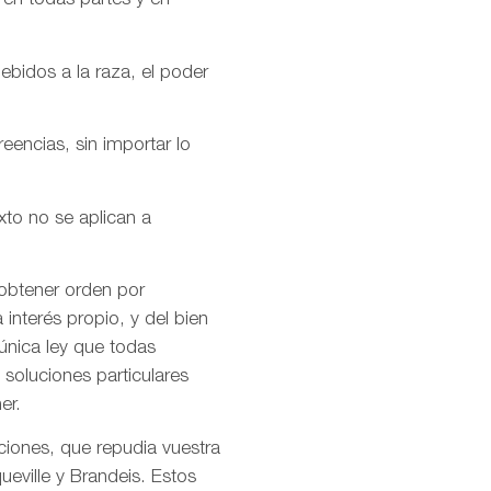
 en todas partes y en
ebidos a la raza, el poder
encias, sin importar lo
xto no se aplican a
 obtener orden por
interés propio, y del bien
única ley que todas
soluciones particulares
er.
ciones, que repudia vuestra
ueville y Brandeis. Estos