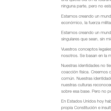
una quieta ola en la telar
ninguna parte, pero no est
Estamos creando un mundo e
económico, la fuerza milita
Estamos creando un mundo d
singulares que sean, sin m
Vuestros conceptos legales
nosotros. Se basan en la m
Nuestras identidades no ti
coacción física. Creemos q
común. Nuestras identidade
nuestras culturas reconoce
sobre esa base. Pero no p
En Estados Unidos hoy habé
propia Constitución e insul