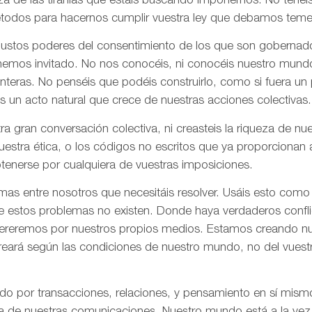
za de las tiranías que estáis buscando imponernos. No tenéi
todos para hacernos cumplir vuestra ley que debamos tem
 justos poderes del consentimiento de los que son gobernad
 hemos invitado. No nos conocéis, ni conocéis nuestro mund
onteras. No penséis que podéis construirlo, como si fuera un
s un acto natural que crece de nuestras acciones colectivas.
ra gran conversación colectiva, ni creasteis la riqueza de n
nuestra ética, o los códigos no escritos que ya proporciona
tenerse por cualquiera de vuestras imposiciones.
as entre nosotros que necesitáis resolver. Usáis esto como
e estos problemas no existen. Donde haya verdaderos confli
olvereremos por nuestros propios medios. Estamos creando n
creará según las condiciones de nuestro mundo, no del vues
ado por transacciones, relaciones, y pensamiento en sí mis