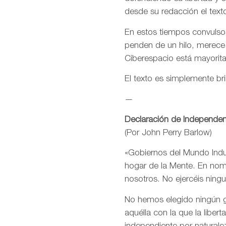
desde su redacción el text
En estos tiempos convulsos
penden de un hilo, merece
Ciberespacio está mayorit
El texto es simplemente bri
—
Declaración de Independen
(Por John Perry Barlow)
«Gobiernos del Mundo Indus
hogar de la Mente. En nomb
nosotros. No ejercéis ning
No hemos elegido ningún go
aquélla con la que la libe