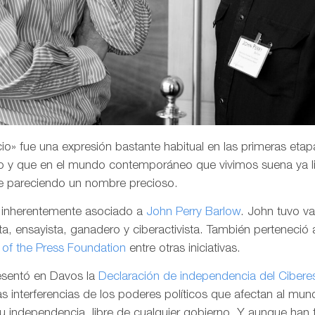
o» fue una expresión bastante habitual en las primeras etapa
 y que en el mundo contemporáneo que vivimos suena ya li
e pareciendo un nombre precioso.
a inherentemente asociado a
John Perry Barlow
. John tuvo v
a, ensayista, ganadero y ciberactivista. También perteneció 
of the Press Foundation
entre otras iniciativas.
resentó en Davos la
Declaración de independencia del Cibere
las interferencias de los poderes políticos que afectan al mund
su independencia, libre de cualquier gobierno. Y aunque han 