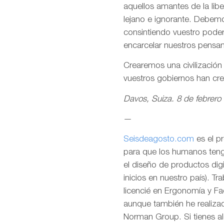
aquellos amantes de la lib
lejano e ignorante. Debemo
consintiendo vuestro pode
encarcelar nuestros pensa
Crearemos una civilizació
vuestros gobiernos han cr
Davos, Suiza. 8 de febrero
—
Seisdeagosto.com
es el p
para que los humanos tenga
el diseño de productos dig
inicios en nuestro país). T
licencié en Ergonomía y F
aunque también he realizad
Norman Group. Si tienes al