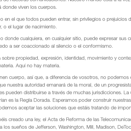
aña de nuestras comunicaciones. Nuestro mundo está a la vez
á donde viven los cuerpos.
n el que todos pueden entrar, sin privilegios o prejuicios d
r, o el lugar de nacimiento.
onde cualquiera, en cualquier sitio, puede expresar sus cre
iedo a ser coaccionado al silencio o el conformismo.
 sobre propiedad, expresión, identidad, movimiento y conte
ateria. Aquí no hay materia.
enen cuerpo, así que, a diferencia de vosotros, no podemos
ue nuestra autoridad emanará de la moral, de un progresista 
s pueden distribuirse a través de muchas jurisdicciones. La 
rían es la Regla Dorada. Esperamos poder construir nuestras 
odemos aceptar las soluciones que estáis tratando de impon
is creado una ley, el Acta de Reforma de las Telecomunica
ta los sueños de Jefferson, Washington, Mill, Madison, DeToq