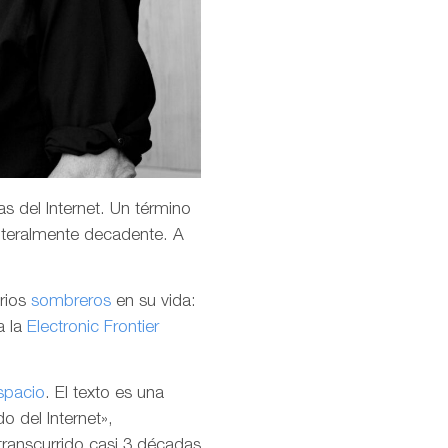
s del Internet. Un término
teralmente decadente. A
arios
sombreros
en su vida:
a la
Electronic Frontier
spacio
. El texto es una
o del Internet»,
transcurrido casi 3 décadas