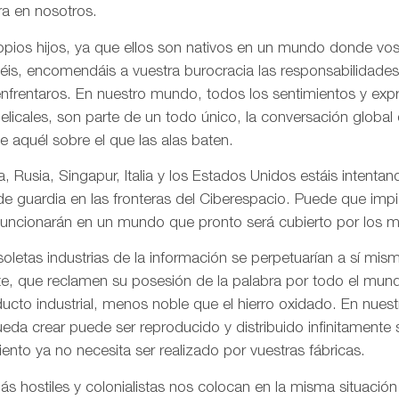
a en nosotros.
pios hijos, ya que ellos son nativos en un mundo donde vos
is, encomendáis a vuestra burocracia las responsabilidades
frentaros. En nuestro mundo, todos los sentimientos y ex
gelicales, son parte de un todo único, la conversación globa
de aquél sobre el que las alas baten.
, Rusia, Singapur, Italia y los Estados Unidos estáis intentand
 de guardia en las fronteras del Ciberespacio. Puede que imp
uncionarán en un mundo que pronto será cubierto por los me
letas industrias de la información se perpetuarían a sí mis
te, que reclamen su posesión de la palabra por todo el mund
ducto industrial, menos noble que el hierro oxidado. En nue
da crear puede ser reproducido y distribuido infinitamente s
ento ya no necesita ser realizado por vuestras fábricas.
 hostiles y colonialistas nos colocan en la misma situación