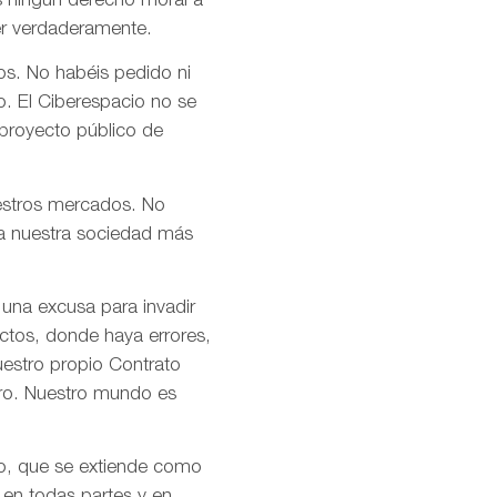
s ningún derecho moral a
er verdaderamente.
os. No habéis pedido ni
o. El Ciberespacio no se
 proyecto público de
uestros mercados. No
n a nuestra sociedad más
 una excusa para invadir
ctos, donde haya errores,
uestro propio Contrato
tro. Nuestro mundo es
mo, que se extiende como