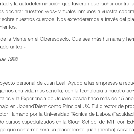
ertad y la autodeterminación que tuvieron que luchar contra 
s declarar nuestros «yos» virtuales inmunes a vuestra sobe
r sobre nuestros cuerpos. Nos extenderemos a través del pl
mientos.
n de la Mente en el Ciberespacio. Que sea más humana y h
eado antes.»
 de 1996
royecto personal de Juan Leal. Ayudo a las empresas a reduci
mos una vida más sencilla, con la tecnología a nuestro serv
itales y la Experiencia de Usuario desde hace más de 15 añ
rabajo en JobandTalent como Principal UX. Fui director de pr
actor Humano por la Universidad Técnica de Lisboa (Faculda
o cursos especializados en la Sloan School del MIT, con Edw
go que contarme será un placer leerte: juan {arroba} seisd