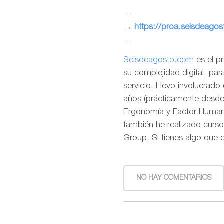
—
→
https://proa.seisdeago
—
Seisdeagosto.com
es el p
su complejidad digital, pa
servicio. Llevo involucrad
años (prácticamente desde l
Ergonomía y Factor Humano
también he realizado curso
Group. Si tienes algo que 
NO HAY COMENTARIOS