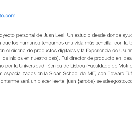
sto.com
royecto personal de Juan Leal. Un estudio desde donde ayud
ra que los humanos tengamos una vida más sencilla, con la t
o en el diseño de productos digitales y la Experiencia de Us
os inicios en nuestro país). Fui director de producto en idea
 por la Universidad Técnica de Lisboa (Faculdade de Motr
s especializados en la Sloan School del MIT, con Edward Tuf
contarme será un placer leerte: juan {arroba} seisdeagosto.