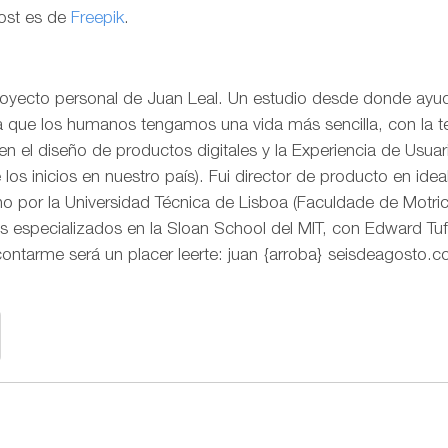
post es de
Freepik
.
royecto personal de Juan Leal. Un estudio desde donde ayud
ra que los humanos tengamos una vida más sencilla, con la t
o en el diseño de productos digitales y la Experiencia de Us
os inicios en nuestro país). Fui director de producto en idea
 por la Universidad Técnica de Lisboa (Faculdade de Motr
s especializados en la Sloan School del MIT, con Edward Tuf
contarme será un placer leerte: juan {arroba} seisdeagosto.