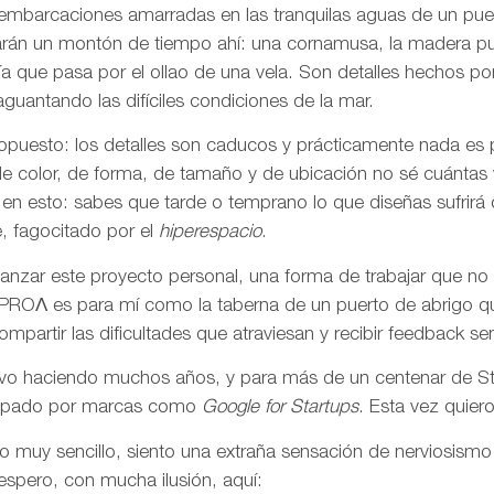
embarcaciones amarradas en las tranquilas aguas de un pue
evarán un montón de tiempo ahí: una cornamusa, la madera pul
uía que pasa por el ollao de una vela. Son detalles hecho
guantando las difíciles condiciones de la mar.
o opuesto: los detalles son caducos y prácticamente nada es
de color, de forma, de tamaño y de ubicación no sé cuántas
en esto: sabes que tarde o temprano lo que diseñas sufrirá
, fagocitado por el
hiperespacio
.
nzar este proyecto personal, una forma de trabajar que no 
. PROΛ es para mí como la taberna de un puerto de abrigo q
mpartir las dificultades que atraviesan y recibir feedback sen
levo haciendo muchos años, y para más de un centenar de St
rropado por marcas como
Google for Startups
. Esta vez quier
o muy sencillo, siento una extraña sensación de nerviosismo
espero, con mucha ilusión, aquí: