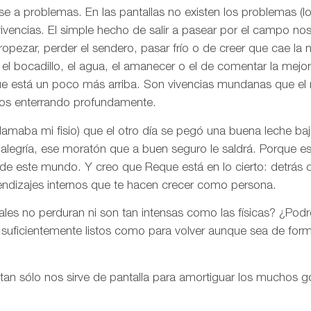
se a problemas. En las pantallas no existen los problemas (l
vivencias. El simple hecho de salir a pasear por el campo nos
opezar, perder el sendero, pasar frío o de creer que cae la 
l bocadillo, el agua, el amanecer o el de comentar la mejor 
ue está un poco más arriba. Son vivencias mundanas que el
os enterrando profundamente.
amaba mi fisio) que el otro día se pegó una buena leche baj
alegría, ese moratón que a buen seguro le saldrá. Porque e
 de este mundo. Y creo que Reque está en lo cierto: detrás 
endizajes internos que te hacen crecer como persona.
tales no perduran ni son tan intensas como las físicas? ¿Pod
 suficientemente listos como para volver aunque sea de for
 tan sólo nos sirve de pantalla para amortiguar los muchos g