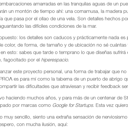
embarcaciones amarradas en las tranquilas aguas de un pue
evarán un montón de tiempo ahí: una cornamusa, la madera pul
uía que pasa por el ollao de una vela. Son detalles hecho
guantando las difíciles condiciones de la mar.
o opuesto: los detalles son caducos y prácticamente nada es
de color, de forma, de tamaño y de ubicación no sé cuántas
en esto: sabes que tarde o temprano lo que diseñas sufrirá
, fagocitado por el
hiperespacio
.
nzar este proyecto personal, una forma de trabajar que no 
. PROΛ es para mí como la taberna de un puerto de abrigo q
mpartir las dificultades que atraviesan y recibir feedback sen
levo haciendo muchos años, y para más de un centenar de St
rropado por marcas como
Google for Startups
. Esta vez quier
o muy sencillo, siento una extraña sensación de nerviosismo
espero, con mucha ilusión, aquí: