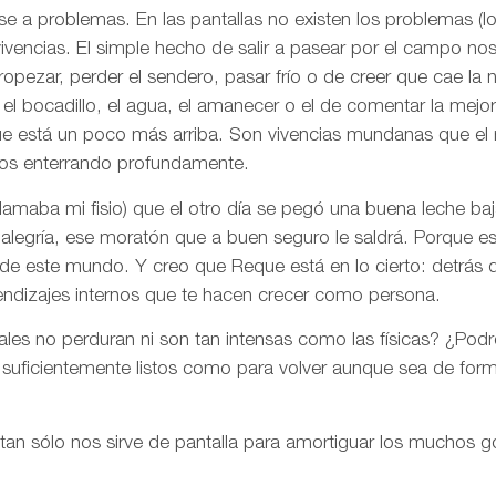
se a problemas. En las pantallas no existen los problemas (l
vivencias. El simple hecho de salir a pasear por el campo nos
opezar, perder el sendero, pasar frío o de creer que cae la 
l bocadillo, el agua, el amanecer o el de comentar la mejor 
ue está un poco más arriba. Son vivencias mundanas que el
os enterrando profundamente.
amaba mi fisio) que el otro día se pegó una buena leche baj
alegría, ese moratón que a buen seguro le saldrá. Porque e
 de este mundo. Y creo que Reque está en lo cierto: detrás 
endizajes internos que te hacen crecer como persona.
tales no perduran ni son tan intensas como las físicas? ¿Pod
 suficientemente listos como para volver aunque sea de for
 tan sólo nos sirve de pantalla para amortiguar los muchos g