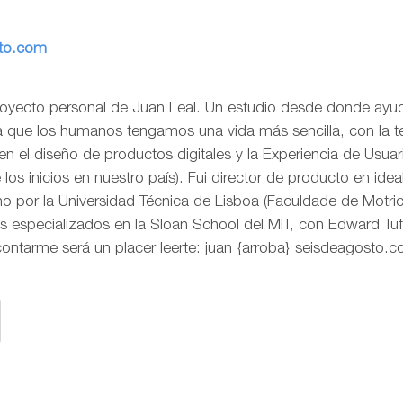
sto.com
royecto personal de Juan Leal. Un estudio desde donde ayud
ra que los humanos tengamos una vida más sencilla, con la t
o en el diseño de productos digitales y la Experiencia de Us
os inicios en nuestro país). Fui director de producto en idea
 por la Universidad Técnica de Lisboa (Faculdade de Motr
s especializados en la Sloan School del MIT, con Edward Tuf
contarme será un placer leerte: juan {arroba} seisdeagosto.