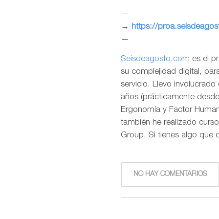
—
→
https://proa.seisdeago
—
Seisdeagosto.com
es el p
su complejidad digital, pa
servicio. Llevo involucrad
años (prácticamente desde l
Ergonomía y Factor Humano
también he realizado curso
Group. Si tienes algo que 
NO HAY COMENTARIOS