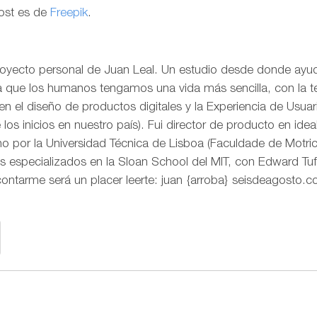
post es de
Freepik
.
royecto personal de Juan Leal. Un estudio desde donde ayud
ra que los humanos tengamos una vida más sencilla, con la t
o en el diseño de productos digitales y la Experiencia de Us
os inicios en nuestro país). Fui director de producto en idea
 por la Universidad Técnica de Lisboa (Faculdade de Motr
s especializados en la Sloan School del MIT, con Edward Tuf
contarme será un placer leerte: juan {arroba} seisdeagosto.