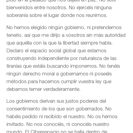
pido en el pasado que nos dejéis en paz. No sois
bienvenidos entre nosotros. No ejercéis ninguna
soberanía sobre el lugar donde nos reunimos.
No hemos elegido ningún gobierno, ni pretendemos
tenerlo, así que me dirijo a vosotros sin más autoridad
que aquélla con la que la libertad siempre habla.
Declaro el espacio social global que estamos
construyendo independiente por naturaleza de las
tiranías que estáis buscando imponernos. No tenéis
ningún derecho moral a gobernarnos ni poseéis
métodos para hacernos cumplir vuestra ley que
debamos temer verdaderamente.
Los gobiernos derivan sus justos poderes del
consentimiento de los que son gobernados. No
habéis pedido ni recibido el nuestro. No os hemos
invitado. No nos conocéis, ni conocéis nuestro
mundo. El Ciberespacio no se halla dentro de