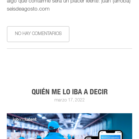
algo que contarme será un placer leerte: juan {arroba}
seisdeagosto.com
NO HAY COMENTARIOS
QUIÉN ME LO IBA A DECIR
marzo 17, 2022