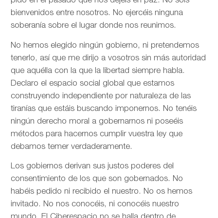
pido en el pasado que nos dejéis en paz. No sois
bienvenidos entre nosotros. No ejercéis ninguna
soberanía sobre el lugar donde nos reunimos.
No hemos elegido ningún gobierno, ni pretendemos
tenerlo, así que me dirijo a vosotros sin más autoridad
que aquélla con la que la libertad siempre habla.
Declaro el espacio social global que estamos
construyendo independiente por naturaleza de las
tiranías que estáis buscando imponernos. No tenéis
ningún derecho moral a gobernarnos ni poseéis
métodos para hacernos cumplir vuestra ley que
debamos temer verdaderamente.
Los gobiernos derivan sus justos poderes del
consentimiento de los que son gobernados. No
habéis pedido ni recibido el nuestro. No os hemos
invitado. No nos conocéis, ni conocéis nuestro
mundo. El Ciberespacio no se halla dentro de