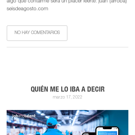
algo que contarme será un placer leerte: juan {arroba}
seisdeagosto.com
NO HAY COMENTARIOS
QUIÉN ME LO IBA A DECIR
marzo 17, 2022