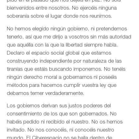
pido en el pasado que nos dejéis en paz. No sois
bienvenidos entre nosotros. No ejercéis ninguna
soberanía sobre el lugar donde nos reunimos.
No hemos elegido ningún gobierno, ni pretendemos
tenerlo, así que me dirijo a vosotros sin más autoridad
que aquélla con la que la libertad siempre habla.
Declaro el espacio social global que estamos
construyendo independiente por naturaleza de las
tiranías que estáis buscando imponernos. No tenéis
ningún derecho moral a gobernarnos ni poseéis
métodos para hacernos cumplir vuestra ley que
debamos temer verdaderamente.
Los gobiernos derivan sus justos poderes del
consentimiento de los que son gobernados. No
habéis pedido ni recibido el nuestro. No os hemos
invitado. No nos conocéis, ni conocéis nuestro
mundo. El Ciberespacio no se halla dentro de