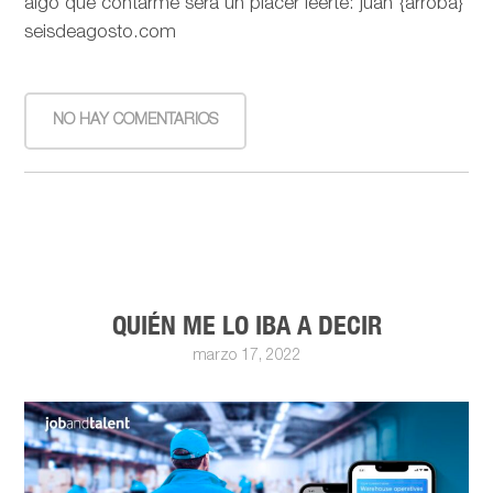
algo que contarme será un placer leerte: juan {arroba}
seisdeagosto.com
NO HAY COMENTARIOS
QUIÉN ME LO IBA A DECIR
marzo 17, 2022