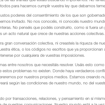
za de las tiranías que estáis buscando imponernos. No tenéi
todos para hacernos cumplir vuestra ley que debamos tem
 justos poderes del consentimiento de los que son gobernad
 hemos invitado. No nos conocéis, ni conocéis nuestro mund
onteras. No penséis que podéis construirlo, como si fuera un
s un acto natural que crece de nuestras acciones colectivas.
ra gran conversación colectiva, ni creasteis la riqueza de n
nuestra ética, o los códigos no escritos que ya proporciona
tenerse por cualquiera de vuestras imposiciones.
as entre nosotros que necesitáis resolver. Usáis esto como
e estos problemas no existen. Donde haya verdaderos confli
olvereremos por nuestros propios medios. Estamos creando n
creará según las condiciones de nuestro mundo, no del vues
ado por transacciones, relaciones, y pensamiento en sí mis