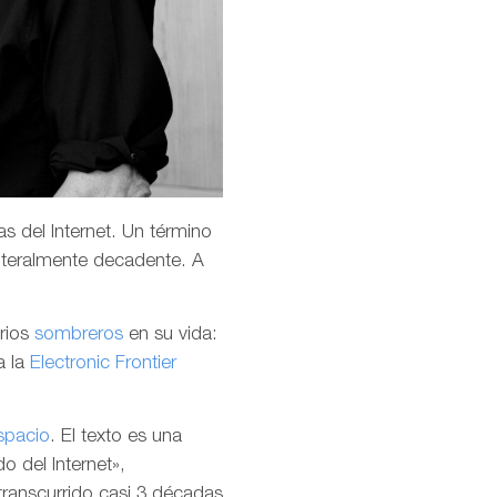
s del Internet. Un término
teralmente decadente. A
arios
sombreros
en su vida:
a la
Electronic Frontier
spacio
. El texto es una
o del Internet»,
transcurrido casi 3 décadas