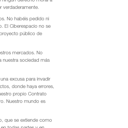
s ningún derecho moral a
er verdaderamente.
os. No habéis pedido ni
o. El Ciberespacio no se
 proyecto público de
uestros mercados. No
n a nuestra sociedad más
 una excusa para invadir
ctos, donde haya errores,
uestro propio Contrato
tro. Nuestro mundo es
mo, que se extiende como