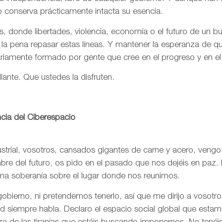
o conserva prácticamente intacta su esencia.
, donde libertades, violencia, economía o el futuro de un 
 la pena repasar estas líneas. Y mantener la esperanza de 
ariamente formado por gente que cree en el progreso y en e
llante. Que ustedes la disfruten.
cia del Ciberespacio
trial, vosotros, cansados gigantes de carne y acero, vengo
re del futuro, os pido en el pasado que nos dejéis en paz. 
una soberanía sobre el lugar donde nos reunimos.
bierno, ni pretendemos tenerlo, así que me dirijo a vosotr
rtad siempre habla. Declaro el espacio social global que est