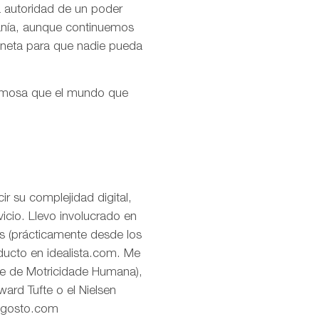
la autoridad de un poder
ranía, aunque continuemos
aneta para que nadie pueda
ermosa que el mundo que
r su complejidad digital,
icio. Llevo involucrado en
os (prácticamente desde los
oducto en idealista.com. Me
de de Motricidade Humana),
ard Tufte o el Nielsen
eagosto.com