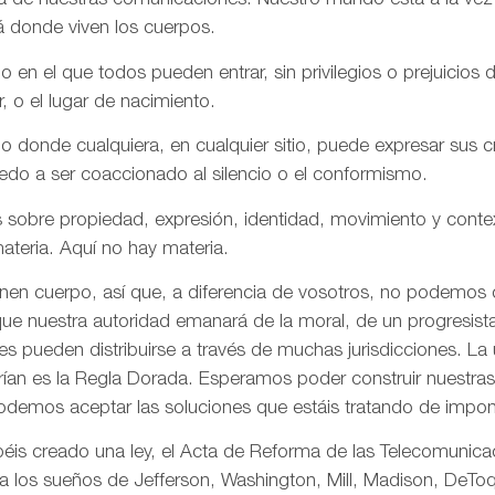
aña de nuestras comunicaciones. Nuestro mundo está a la vez
á donde viven los cuerpos.
n el que todos pueden entrar, sin privilegios o prejuicios d
r, o el lugar de nacimiento.
onde cualquiera, en cualquier sitio, puede expresar sus cre
iedo a ser coaccionado al silencio o el conformismo.
 sobre propiedad, expresión, identidad, movimiento y conte
ateria. Aquí no hay materia.
enen cuerpo, así que, a diferencia de vosotros, no podemos
ue nuestra autoridad emanará de la moral, de un progresista 
s pueden distribuirse a través de muchas jurisdicciones. La 
rían es la Regla Dorada. Esperamos poder construir nuestras 
odemos aceptar las soluciones que estáis tratando de impon
is creado una ley, el Acta de Reforma de las Telecomunica
ta los sueños de Jefferson, Washington, Mill, Madison, DeToq