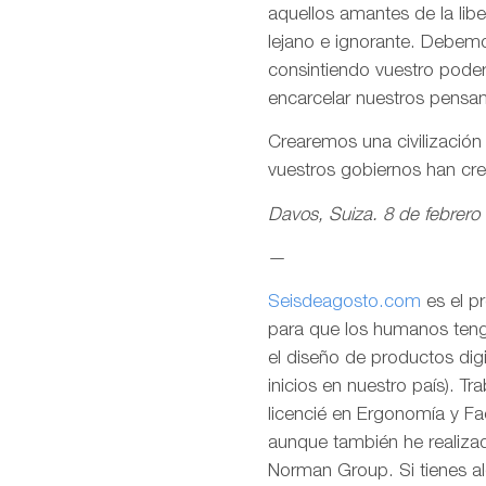
aquellos amantes de la lib
lejano e ignorante. Debemo
consintiendo vuestro pode
encarcelar nuestros pensa
Crearemos una civilizació
vuestros gobiernos han cr
Davos, Suiza. 8 de febrero
—
Seisdeagosto.com
es el p
para que los humanos tenga
el diseño de productos dig
inicios en nuestro país). T
licencié en Ergonomía y F
aunque también he realizad
Norman Group. Si tienes al