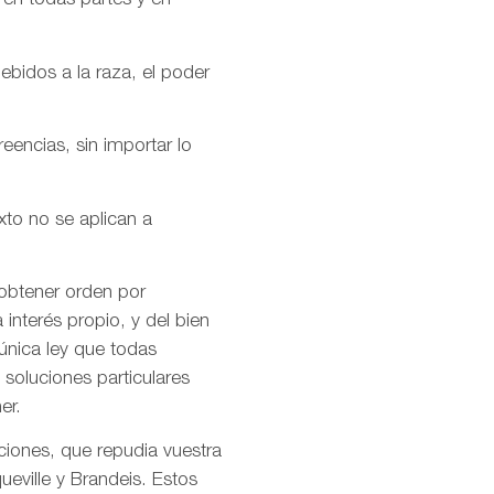
 en todas partes y en
ebidos a la raza, el poder
encias, sin importar lo
xto no se aplican a
 obtener orden por
interés propio, y del bien
única ley que todas
soluciones particulares
er.
ciones, que repudia vuestra
ueville y Brandeis. Estos