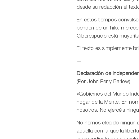
desde su redacción el text
En estos tiempos convulsos
penden de un hilo, merece
Ciberespacio está mayorit
El texto es simplemente bri
—
Declaración de Independen
(Por John Perry Barlow)
«Gobiernos del Mundo Indus
hogar de la Mente. En nomb
nosotros. No ejercéis ning
No hemos elegido ningún go
aquélla con la que la libe