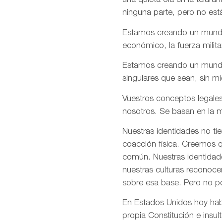
una quieta ola en la telar
ninguna parte, pero no est
Estamos creando un mundo e
económico, la fuerza milita
Estamos creando un mundo d
singulares que sean, sin m
Vuestros conceptos legales
nosotros. Se basan en la m
Nuestras identidades no ti
coacción física. Creemos q
común. Nuestras identidade
nuestras culturas reconoce
sobre esa base. Pero no p
En Estados Unidos hoy habé
propia Constitución e insul