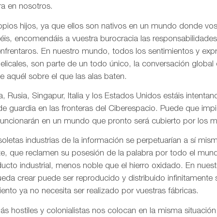
a en nosotros.
pios hijos, ya que ellos son nativos en un mundo donde vos
is, encomendáis a vuestra burocracia las responsabilidades
frentaros. En nuestro mundo, todos los sentimientos y ex
gelicales, son parte de un todo único, la conversación globa
de aquél sobre el que las alas baten.
, Rusia, Singapur, Italia y los Estados Unidos estáis intentand
 de guardia en las fronteras del Ciberespacio. Puede que imp
uncionarán en un mundo que pronto será cubierto por los me
letas industrias de la información se perpetuarían a sí mis
te, que reclamen su posesión de la palabra por todo el mund
ducto industrial, menos noble que el hierro oxidado. En nue
da crear puede ser reproducido y distribuido infinitamente s
ento ya no necesita ser realizado por vuestras fábricas.
 hostiles y colonialistas nos colocan en la misma situación