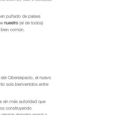
buen puñado de países
que
nuestro
(el de todos)
l bien común.
 del Ciberespacio, el nuevo
No sois bienvenidos entre
os sin más autoridad que
amos construyendo