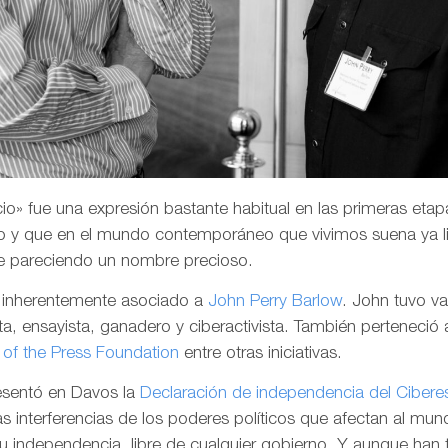
o» fue una expresión bastante habitual en las primeras etapa
 y que en el mundo contemporáneo que vivimos suena ya li
e pareciendo un nombre precioso.
a inherentemente asociado a
John Perry Barlow
. John tuvo v
a, ensayista, ganadero y ciberactivista. También perteneció 
of the Press Foundation
entre otras iniciativas.
resentó en Davos la
Declaración de independencia del Cibere
las interferencias de los poderes políticos que afectan al mund
su independencia, libre de cualquier gobierno. Y aunque han 