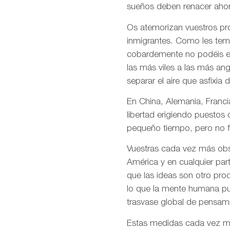
sueños deben renacer ahor
Os atemorizan vuestros pro
inmigrantes. Como les temé
cobardemente no podéis en
las más viles a las más an
separar el aire que asfixia 
En China, Alemania, Francia
libertad erigiendo puestos
pequeño tiempo, pero no f
Vuestras cada vez más obso
América y en cualquier par
que las ideas son otro pro
lo que la mente humana pue
trasvase global de pensami
Estas medidas cada vez más