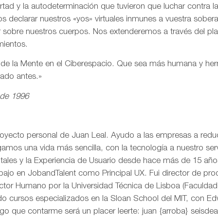
ertad y la autodeterminación que tuvieron que luchar contra 
s declarar nuestros «yos» virtuales inmunes a vuestra sobe
r sobre nuestros cuerpos. Nos extenderemos a través del pl
mientos.
n de la Mente en el Ciberespacio. Que sea más humana y h
eado antes.»
 de 1996
royecto personal de Juan Leal. Ayudo a las empresas a reduci
mos una vida más sencilla, con la tecnología a nuestro serv
itales y la Experiencia de Usuario desde hace más de 15 añ
rabajo en JobandTalent como Principal UX. Fui director de pr
actor Humano por la Universidad Técnica de Lisboa (Faculda
o cursos especializados en la Sloan School del MIT, con Edw
go que contarme será un placer leerte: juan {arroba} seisd