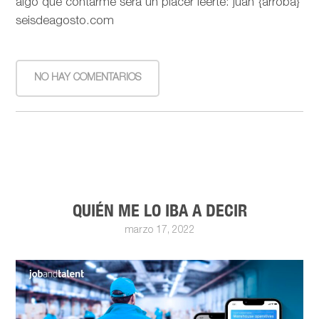
algo que contarme será un placer leerte: juan {arroba}
seisdeagosto.com
NO HAY COMENTARIOS
QUIÉN ME LO IBA A DECIR
marzo 17, 2022