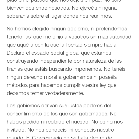
pido en el pasado que nos dejéis en paz. No sois
bienvenidos entre nosotros. No ejercéis ninguna
soberanía sobre el lugar donde nos reunimos.
No hemos elegido ningún gobierno, ni pretendemos
tenerlo, así que me dirijo a vosotros sin más autoridad
que aquélla con la que la libertad siempre habla.
Declaro el espacio social global que estamos
construyendo independiente por naturaleza de las
tiranías que estáis buscando imponernos. No tenéis
ningún derecho moral a gobernarnos ni poseéis
métodos para hacernos cumplir vuestra ley que
debamos temer verdaderamente.
Los gobiernos derivan sus justos poderes del
consentimiento de los que son gobernados. No
habéis pedido ni recibido el nuestro. No os hemos
invitado. No nos conocéis, ni conocéis nuestro
mundo. El Ciberespacio no se halla dentro de