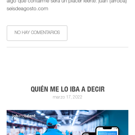
algo que contarme será un placer leerte: juan {arroba}
seisdeagosto.com
NO HAY COMENTARIOS
QUIÉN ME LO IBA A DECIR
marzo 17, 2022