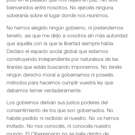
pido en el pasado que nos dejéis en paz. No sois
bienvenidos entre nosotros. No ejercéis ninguna
soberanía sobre el lugar donde nos reunimos.
No hemos elegido ningún gobierno, ni pretendemos
tenerlo, así que me dirijo a vosotros sin más autoridad
que aquélla con la que la libertad siempre habla.
Declaro el espacio social global que estamos
construyendo independiente por naturaleza de las
tiranías que estáis buscando imponernos. No tenéis
ningún derecho moral a gobernarnos ni poseéis
métodos para hacernos cumplir vuestra ley que
debamos temer verdaderamente.
Los gobiernos derivan sus justos poderes del
consentimiento de los que son gobernados. No
habéis pedido ni recibido el nuestro. No os hemos
invitado. No nos conocéis, ni conocéis nuestro
mundo. El Ciberespacio no se halla dentro de