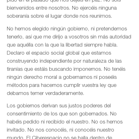
pido en el pasado que nos dejéis en paz. No sois
bienvenidos entre nosotros. No ejercéis ninguna
soberanía sobre el lugar donde nos reunimos.
No hemos elegido ningún gobierno, ni pretendemos
tenerlo, así que me dirijo a vosotros sin más autoridad
que aquélla con la que la libertad siempre habla.
Declaro el espacio social global que estamos
construyendo independiente por naturaleza de las
tiranías que estáis buscando imponernos. No tenéis
ningún derecho moral a gobernarnos ni poseéis
métodos para hacernos cumplir vuestra ley que
debamos temer verdaderamente.
Los gobiernos derivan sus justos poderes del
consentimiento de los que son gobernados. No
habéis pedido ni recibido el nuestro. No os hemos
invitado. No nos conocéis, ni conocéis nuestro
mundo. El Ciberespacio no se halla dentro de