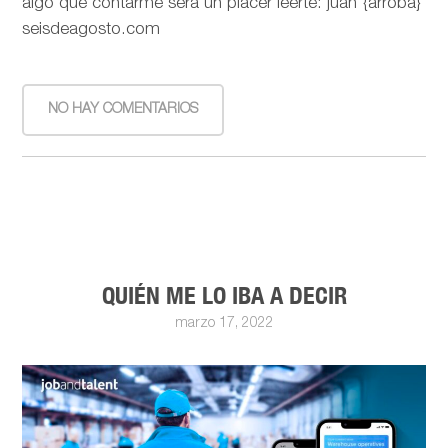
algo que contarme será un placer leerte: juan {arroba}
seisdeagosto.com
NO HAY COMENTARIOS
QUIÉN ME LO IBA A DECIR
marzo 17, 2022