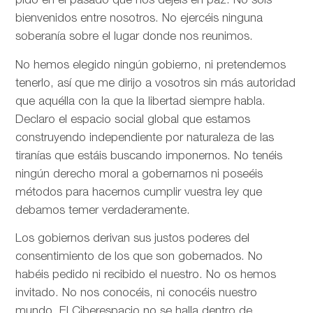
pido en el pasado que nos dejéis en paz. No sois
bienvenidos entre nosotros. No ejercéis ninguna
soberanía sobre el lugar donde nos reunimos.
No hemos elegido ningún gobierno, ni pretendemos
tenerlo, así que me dirijo a vosotros sin más autoridad
que aquélla con la que la libertad siempre habla.
Declaro el espacio social global que estamos
construyendo independiente por naturaleza de las
tiranías que estáis buscando imponernos. No tenéis
ningún derecho moral a gobernarnos ni poseéis
métodos para hacernos cumplir vuestra ley que
debamos temer verdaderamente.
Los gobiernos derivan sus justos poderes del
consentimiento de los que son gobernados. No
habéis pedido ni recibido el nuestro. No os hemos
invitado. No nos conocéis, ni conocéis nuestro
mundo. El Ciberespacio no se halla dentro de