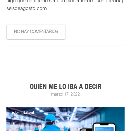
algo que contarme será un placer leerte: juan {arroba}
seisdeagosto.com
NO HAY COMENTARIOS
QUIÉN ME LO IBA A DECIR
marzo 17, 2022