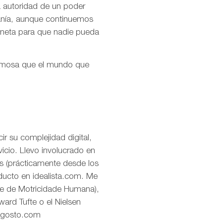
la autoridad de un poder
ranía, aunque continuemos
aneta para que nadie pueda
ermosa que el mundo que
r su complejidad digital,
icio. Llevo involucrado en
os (prácticamente desde los
oducto en idealista.com. Me
de de Motricidade Humana),
ard Tufte o el Nielsen
eagosto.com