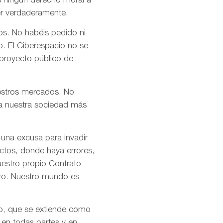
s ningún derecho moral a
er verdaderamente.
os. No habéis pedido ni
o. El Ciberespacio no se
 proyecto público de
uestros mercados. No
n a nuestra sociedad más
 una excusa para invadir
ctos, donde haya errores,
uestro propio Contrato
tro. Nuestro mundo es
mo, que se extiende como