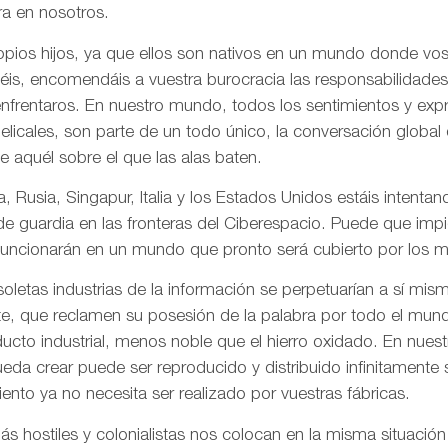
a en nosotros.
pios hijos, ya que ellos son nativos en un mundo donde vos
is, encomendáis a vuestra burocracia las responsabilidades
frentaros. En nuestro mundo, todos los sentimientos y ex
gelicales, son parte de un todo único, la conversación globa
de aquél sobre el que las alas baten.
, Rusia, Singapur, Italia y los Estados Unidos estáis intentand
 de guardia en las fronteras del Ciberespacio. Puede que imp
uncionarán en un mundo que pronto será cubierto por los me
letas industrias de la información se perpetuarían a sí mis
te, que reclamen su posesión de la palabra por todo el mund
ducto industrial, menos noble que el hierro oxidado. En nue
da crear puede ser reproducido y distribuido infinitamente s
ento ya no necesita ser realizado por vuestras fábricas.
 hostiles y colonialistas nos colocan en la misma situación