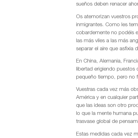
sueños deben renacer ahor
Os atemorizan vuestros pro
inmigrantes. Como les temé
cobardemente no podéis en
las más viles a las más an
separar el aire que asfixia 
En China, Alemania, Francia
libertad erigiendo puestos
pequeño tiempo, pero no f
Vuestras cada vez más obso
América y en cualquier par
que las ideas son otro pro
lo que la mente humana pue
trasvase global de pensami
Estas medidas cada vez más