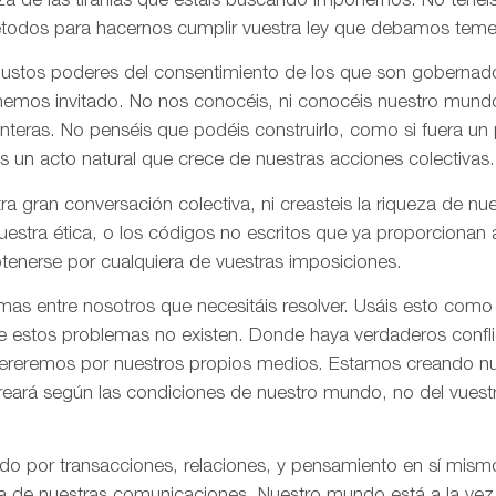
za de las tiranías que estáis buscando imponernos. No tenéi
todos para hacernos cumplir vuestra ley que debamos tem
 justos poderes del consentimiento de los que son gobernad
 hemos invitado. No nos conocéis, ni conocéis nuestro mund
onteras. No penséis que podéis construirlo, como si fuera un
s un acto natural que crece de nuestras acciones colectivas.
ra gran conversación colectiva, ni creasteis la riqueza de n
nuestra ética, o los códigos no escritos que ya proporciona
tenerse por cualquiera de vuestras imposiciones.
as entre nosotros que necesitáis resolver. Usáis esto como
e estos problemas no existen. Donde haya verdaderos confli
olvereremos por nuestros propios medios. Estamos creando n
creará según las condiciones de nuestro mundo, no del vues
ado por transacciones, relaciones, y pensamiento en sí mis