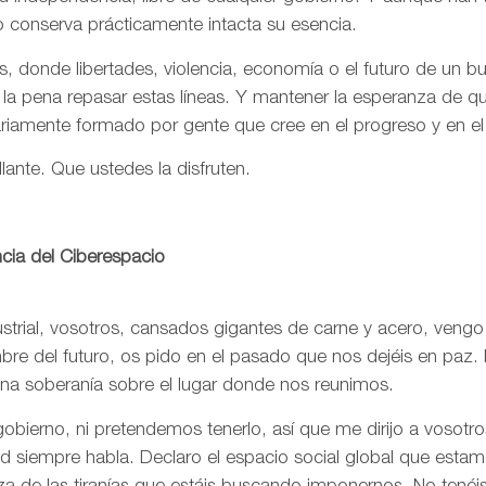
o conserva prácticamente intacta su esencia.
, donde libertades, violencia, economía o el futuro de un 
 la pena repasar estas líneas. Y mantener la esperanza de 
ariamente formado por gente que cree en el progreso y en e
llante. Que ustedes la disfruten.
cia del Ciberespacio
trial, vosotros, cansados gigantes de carne y acero, vengo
re del futuro, os pido en el pasado que nos dejéis en paz. 
una soberanía sobre el lugar donde nos reunimos.
bierno, ni pretendemos tenerlo, así que me dirijo a vosotr
rtad siempre habla. Declaro el espacio social global que est