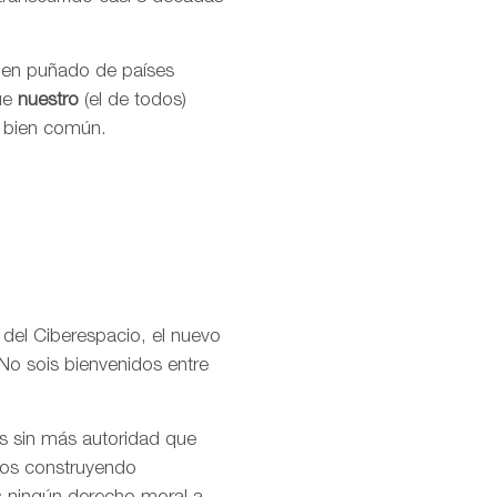
buen puñado de países
que
nuestro
(el de todos)
l bien común.
 del Ciberespacio, el nuevo
No sois bienvenidos entre
os sin más autoridad que
amos construyendo