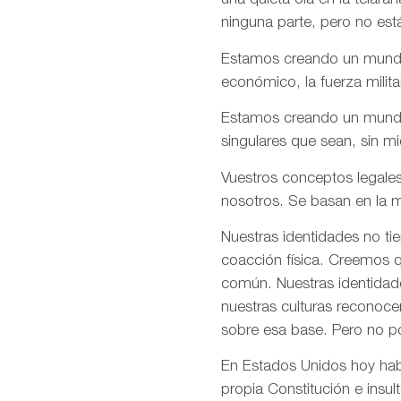
una quieta ola en la telar
ninguna parte, pero no est
Estamos creando un mundo e
económico, la fuerza milita
Estamos creando un mundo d
singulares que sean, sin m
Vuestros conceptos legales
nosotros. Se basan en la m
Nuestras identidades no ti
coacción física. Creemos q
común. Nuestras identidade
nuestras culturas reconoce
sobre esa base. Pero no p
En Estados Unidos hoy habé
propia Constitución e insul