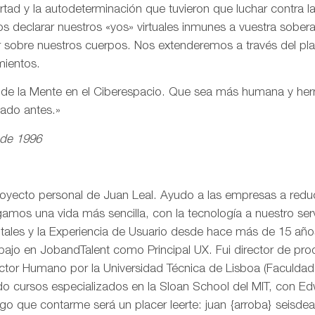
ertad y la autodeterminación que tuvieron que luchar contra 
s declarar nuestros «yos» virtuales inmunes a vuestra sobe
r sobre nuestros cuerpos. Nos extenderemos a través del pl
mientos.
n de la Mente en el Ciberespacio. Que sea más humana y h
eado antes.»
 de 1996
royecto personal de Juan Leal. Ayudo a las empresas a reduci
mos una vida más sencilla, con la tecnología a nuestro serv
itales y la Experiencia de Usuario desde hace más de 15 añ
rabajo en JobandTalent como Principal UX. Fui director de pr
actor Humano por la Universidad Técnica de Lisboa (Faculda
o cursos especializados en la Sloan School del MIT, con Edw
go que contarme será un placer leerte: juan {arroba} seisd