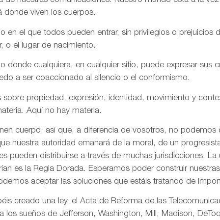
aña de nuestras comunicaciones. Nuestro mundo está a la vez
á donde viven los cuerpos.
n el que todos pueden entrar, sin privilegios o prejuicios d
r, o el lugar de nacimiento.
onde cualquiera, en cualquier sitio, puede expresar sus cre
iedo a ser coaccionado al silencio o el conformismo.
 sobre propiedad, expresión, identidad, movimiento y conte
ateria. Aquí no hay materia.
enen cuerpo, así que, a diferencia de vosotros, no podemos
ue nuestra autoridad emanará de la moral, de un progresista 
s pueden distribuirse a través de muchas jurisdicciones. La 
rían es la Regla Dorada. Esperamos poder construir nuestras 
odemos aceptar las soluciones que estáis tratando de impon
is creado una ley, el Acta de Reforma de las Telecomunica
ta los sueños de Jefferson, Washington, Mill, Madison, DeToq