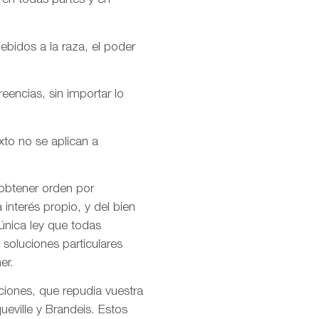
 en todas partes y en
ebidos a la raza, el poder
encias, sin importar lo
xto no se aplican a
 obtener orden por
interés propio, y del bien
única ley que todas
soluciones particulares
er.
ciones, que repudia vuestra
ueville y Brandeis. Estos