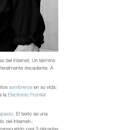
s del Internet. Un término
teralmente decadente. A
arios
sombreros
en su vida:
a la
Electronic Frontier
spacio
. El texto es una
o del Internet»,
transcurrido casi 3 décadas