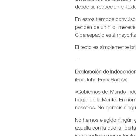
desde su redacción el text
En estos tiempos convulsos
penden de un hilo, merece
Ciberespacio está mayorit
El texto es simplemente bri
—
Declaración de Independen
(Por John Perry Barlow)
«Gobiernos del Mundo Indus
hogar de la Mente. En nomb
nosotros. No ejercéis ning
No hemos elegido ningún go
aquélla con la que la libe