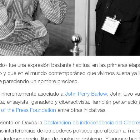
o» fue una expresión bastante habitual en las primeras etapa
 y que en el mundo contemporáneo que vivimos suena ya li
e pareciendo un nombre precioso.
a inherentemente asociado a
John Perry Barlow
. John tuvo v
a, ensayista, ganadero y ciberactivista. También perteneció 
of the Press Foundation
entre otras iniciativas.
resentó en Davos la
Declaración de independencia del Cibere
las interferencias de los poderes políticos que afectan al mund
su independencia, libre de cualquier gobierno. Y aunque han 