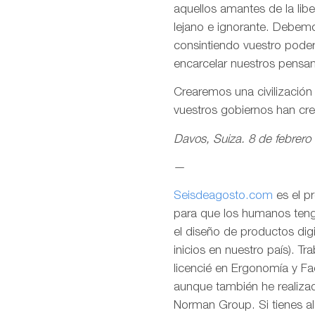
aquellos amantes de la lib
lejano e ignorante. Debemo
consintiendo vuestro pode
encarcelar nuestros pensa
Crearemos una civilizació
vuestros gobiernos han cr
Davos, Suiza. 8 de febrero
—
Seisdeagosto.com
es el p
para que los humanos tenga
el diseño de productos dig
inicios en nuestro país). T
licencié en Ergonomía y F
aunque también he realizad
Norman Group. Si tienes al