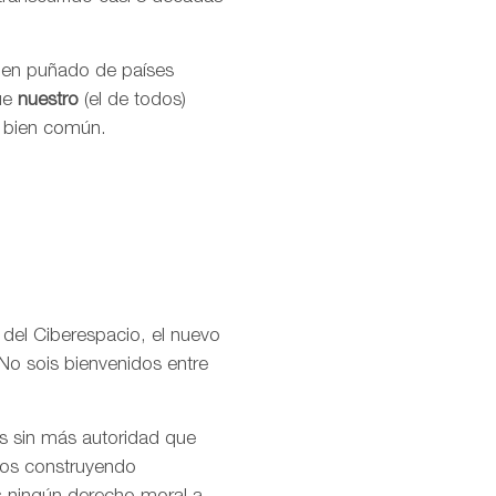
buen puñado de países
que
nuestro
(el de todos)
l bien común.
 del Ciberespacio, el nuevo
No sois bienvenidos entre
os sin más autoridad que
amos construyendo