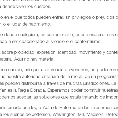
aña de nuestras comunicaciones. Nuestro mundo está a la vez
á donde viven los cuerpos.
n el que todos pueden entrar, sin privilegios o prejuicios d
r, o el lugar de nacimiento.
onde cualquiera, en cualquier sitio, puede expresar sus cre
iedo a ser coaccionado al silencio o el conformismo.
 sobre propiedad, expresión, identidad, movimiento y conte
ateria. Aquí no hay materia.
enen cuerpo, así que, a diferencia de vosotros, no podemos
ue nuestra autoridad emanará de la moral, de un progresista 
s pueden distribuirse a través de muchas jurisdicciones. La 
rían es la Regla Dorada. Esperamos poder construir nuestras 
odemos aceptar las soluciones que estáis tratando de impon
is creado una ley, el Acta de Reforma de las Telecomunica
ta los sueños de Jefferson, Washington, Mill, Madison, DeToq