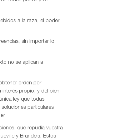
 en todas partes y en
ebidos a la raza, el poder
encias, sin importar lo
xto no se aplican a
 obtener orden por
interés propio, y del bien
única ley que todas
soluciones particulares
er.
ciones, que repudia vuestra
ueville y Brandeis. Estos