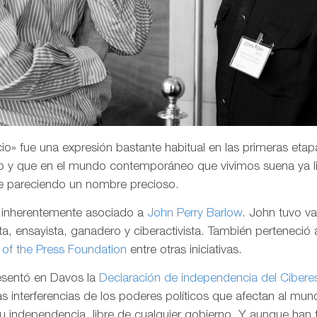
o» fue una expresión bastante habitual en las primeras etapa
 y que en el mundo contemporáneo que vivimos suena ya li
e pareciendo un nombre precioso.
a inherentemente asociado a
John Perry Barlow
. John tuvo v
a, ensayista, ganadero y ciberactivista. También perteneció 
of the Press Foundation
entre otras iniciativas.
resentó en Davos la
Declaración de independencia del Cibere
las interferencias de los poderes políticos que afectan al mund
su independencia, libre de cualquier gobierno. Y aunque han 