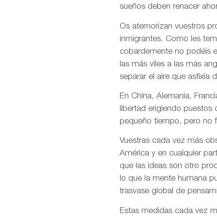
sueños deben renacer ahor
Os atemorizan vuestros pro
inmigrantes. Como les temé
cobardemente no podéis en
las más viles a las más an
separar el aire que asfixia 
En China, Alemania, Francia
libertad erigiendo puestos
pequeño tiempo, pero no f
Vuestras cada vez más obso
América y en cualquier par
que las ideas son otro pro
lo que la mente humana pue
trasvase global de pensami
Estas medidas cada vez más