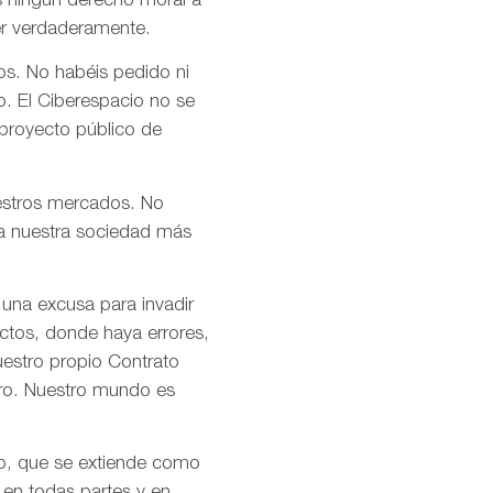
s ningún derecho moral a
er verdaderamente.
os. No habéis pedido ni
o. El Ciberespacio no se
 proyecto público de
uestros mercados. No
n a nuestra sociedad más
 una excusa para invadir
ctos, donde haya errores,
uestro propio Contrato
tro. Nuestro mundo es
mo, que se extiende como