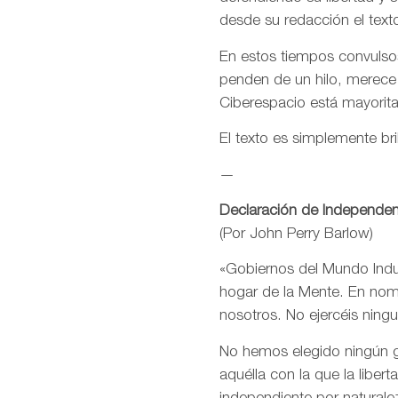
desde su redacción el text
En estos tiempos convulsos
penden de un hilo, merece
Ciberespacio está mayorit
El texto es simplemente bri
—
Declaración de Independen
(Por John Perry Barlow)
«Gobiernos del Mundo Indus
hogar de la Mente. En nomb
nosotros. No ejercéis ning
No hemos elegido ningún go
aquélla con la que la libe