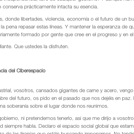
o conserva prácticamente intacta su esencia.
, donde libertades, violencia, economía o el futuro de un 
 la pena repasar estas líneas. Y mantener la esperanza de 
ariamente formado por gente que cree en el progreso y en e
llante. Que ustedes la disfruten.
cia del Ciberespacio
trial, vosotros, cansados gigantes de carne y acero, vengo
re del futuro, os pido en el pasado que nos dejéis en paz. 
una soberanía sobre el lugar donde nos reunimos.
bierno, ni pretendemos tenerlo, así que me dirijo a vosotr
rtad siempre habla. Declaro el espacio social global que est