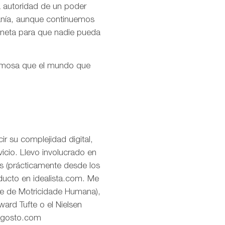
la autoridad de un poder
ranía, aunque continuemos
aneta para que nadie pueda
ermosa que el mundo que
r su complejidad digital,
icio. Llevo involucrado en
os (prácticamente desde los
oducto en idealista.com. Me
de de Motricidade Humana),
ard Tufte o el Nielsen
eagosto.com