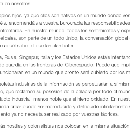
a en nosotros.
pios hijos, ya que ellos son nativos en un mundo donde vos
is, encomendáis a vuestra burocracia las responsabilidades
frentaros. En nuestro mundo, todos los sentimientos y ex
gelicales, son parte de un todo único, la conversación globa
de aquél sobre el que las alas baten.
, Rusia, Singapur, Italia y los Estados Unidos estáis intentand
 de guardia en las fronteras del Ciberespacio. Puede que imp
uncionarán en un mundo que pronto será cubierto por los me
letas industrias de la información se perpetuarían a sí mis
te, que reclamen su posesión de la palabra por todo el mund
ducto industrial, menos noble que el hierro oxidado. En nue
da crear puede ser reproducido y distribuido infinitamente s
ento ya no necesita ser realizado por vuestras fábricas.
 hostiles y colonialistas nos colocan en la misma situación