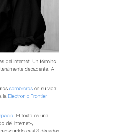
s del Internet. Un término
teralmente decadente. A
arios
sombreros
en su vida:
a la
Electronic Frontier
spacio
. El texto es una
o del Internet»,
transcurrido casi 3 décadas