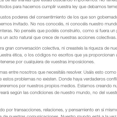
za de las tiranías que estáis buscando imponernos. No tenéi
todos para hacernos cumplir vuestra ley que debamos tem
 justos poderes del consentimiento de los que son gobernad
 hemos invitado. No nos conocéis, ni conocéis nuestro mund
onteras. No penséis que podéis construirlo, como si fuera un
s un acto natural que crece de nuestras acciones colectivas.
ra gran conversación colectiva, ni creasteis la riqueza de n
nuestra ética, o los códigos no escritos que ya proporciona
tenerse por cualquiera de vuestras imposiciones.
as entre nosotros que necesitáis resolver. Usáis esto como
e estos problemas no existen. Donde haya verdaderos confli
olvereremos por nuestros propios medios. Estamos creando n
creará según las condiciones de nuestro mundo, no del vues
ado por transacciones, relaciones, y pensamiento en sí mis