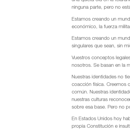
una quieta ola en la telar
ninguna parte, pero no est
Estamos creando un mundo e
económico, la fuerza milita
Estamos creando un mundo d
singulares que sean, sin m
Vuestros conceptos legales
nosotros. Se basan en la m
Nuestras identidades no ti
coacción física. Creemos q
común. Nuestras identidade
nuestras culturas reconoce
sobre esa base. Pero no p
En Estados Unidos hoy habé
propia Constitución e insul