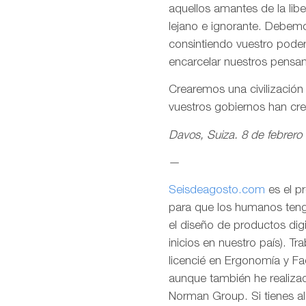
aquellos amantes de la lib
lejano e ignorante. Debemo
consintiendo vuestro pode
encarcelar nuestros pensa
Crearemos una civilizació
vuestros gobiernos han cr
Davos, Suiza. 8 de febrero
—
Seisdeagosto.com
es el p
para que los humanos tenga
el diseño de productos dig
inicios en nuestro país). T
licencié en Ergonomía y F
aunque también he realizad
Norman Group. Si tienes al