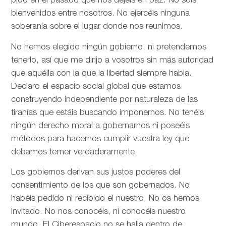
pido en el pasado que nos dejéis en paz. No sois
bienvenidos entre nosotros. No ejercéis ninguna
soberanía sobre el lugar donde nos reunimos.
No hemos elegido ningún gobierno, ni pretendemos
tenerlo, así que me dirijo a vosotros sin más autoridad
que aquélla con la que la libertad siempre habla.
Declaro el espacio social global que estamos
construyendo independiente por naturaleza de las
tiranías que estáis buscando imponernos. No tenéis
ningún derecho moral a gobernarnos ni poseéis
métodos para hacernos cumplir vuestra ley que
debamos temer verdaderamente.
Los gobiernos derivan sus justos poderes del
consentimiento de los que son gobernados. No
habéis pedido ni recibido el nuestro. No os hemos
invitado. No nos conocéis, ni conocéis nuestro
mundo. El Ciberespacio no se halla dentro de