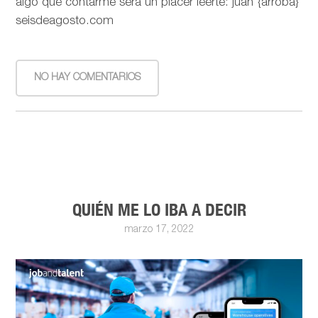
algo que contarme será un placer leerte: juan {arroba}
seisdeagosto.com
NO HAY COMENTARIOS
QUIÉN ME LO IBA A DECIR
marzo 17, 2022