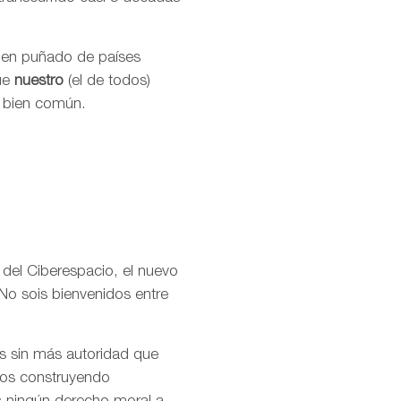
buen puñado de países
que
nuestro
(el de todos)
l bien común.
 del Ciberespacio, el nuevo
No sois bienvenidos entre
os sin más autoridad que
amos construyendo