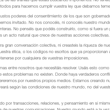
za de las tiranías que estáis buscando imponernos. No tenéi
todos para hacernos cumplir vuestra ley que debamos tem
 justos poderes del consentimiento de los que son gobernad
 hemos invitado. No nos conocéis, ni conocéis nuestro mund
onteras. No penséis que podéis construirlo, como si fuera un
s un acto natural que crece de nuestras acciones colectivas.
ra gran conversación colectiva, ni creasteis la riqueza de n
nuestra ética, o los códigos no escritos que ya proporciona
tenerse por cualquiera de vuestras imposiciones.
as entre nosotros que necesitáis resolver. Usáis esto como
e estos problemas no existen. Donde haya verdaderos confli
olvereremos por nuestros propios medios. Estamos creando n
creará según las condiciones de nuestro mundo, no del vues
ado por transacciones, relaciones, y pensamiento en sí mis