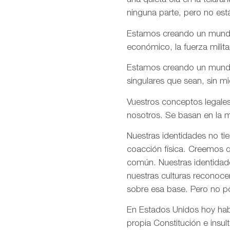
una quieta ola en la telar
ninguna parte, pero no est
Estamos creando un mundo e
económico, la fuerza milita
Estamos creando un mundo d
singulares que sean, sin m
Vuestros conceptos legales
nosotros. Se basan en la m
Nuestras identidades no ti
coacción física. Creemos q
común. Nuestras identidade
nuestras culturas reconoce
sobre esa base. Pero no p
En Estados Unidos hoy habé
propia Constitución e insul