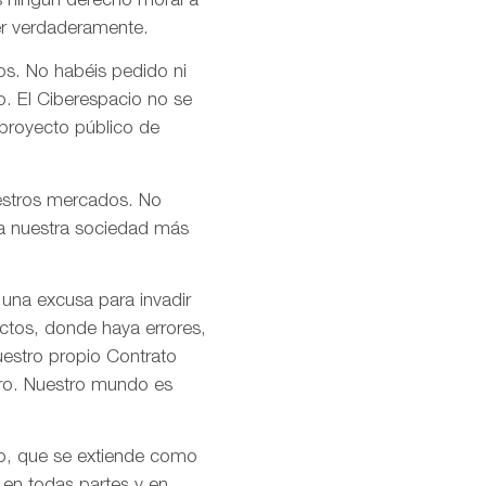
s ningún derecho moral a
er verdaderamente.
os. No habéis pedido ni
o. El Ciberespacio no se
 proyecto público de
uestros mercados. No
n a nuestra sociedad más
 una excusa para invadir
ctos, donde haya errores,
uestro propio Contrato
tro. Nuestro mundo es
mo, que se extiende como