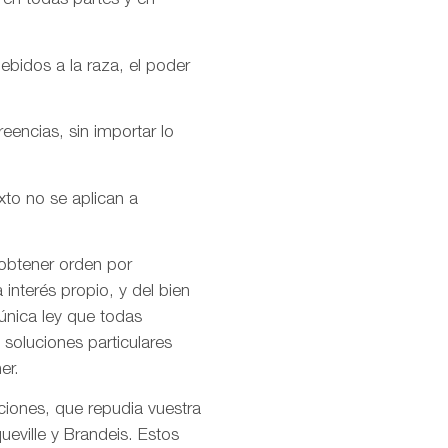
 en todas partes y en
ebidos a la raza, el poder
encias, sin importar lo
xto no se aplican a
 obtener orden por
interés propio, y del bien
única ley que todas
soluciones particulares
er.
ciones, que repudia vuestra
ueville y Brandeis. Estos