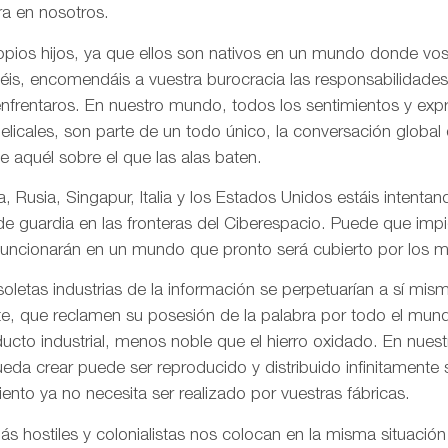
a en nosotros.
pios hijos, ya que ellos son nativos en un mundo donde vos
is, encomendáis a vuestra burocracia las responsabilidades
frentaros. En nuestro mundo, todos los sentimientos y ex
gelicales, son parte de un todo único, la conversación globa
de aquél sobre el que las alas baten.
, Rusia, Singapur, Italia y los Estados Unidos estáis intentand
 de guardia en las fronteras del Ciberespacio. Puede que imp
uncionarán en un mundo que pronto será cubierto por los me
letas industrias de la información se perpetuarían a sí mis
te, que reclamen su posesión de la palabra por todo el mund
ducto industrial, menos noble que el hierro oxidado. En nue
da crear puede ser reproducido y distribuido infinitamente s
ento ya no necesita ser realizado por vuestras fábricas.
 hostiles y colonialistas nos colocan en la misma situación