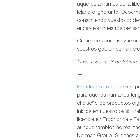
aquellos amantes de la lib
lejano e ignorante. Debemo
consintiendo vuestro pode
encarcelar nuestros pensa
Crearemos una civilizació
vuestros gobiernos han cr
Davos, Suiza. 8 de febrero
—
Seisdeagosto.com
es el p
para que los humanos tenga
el diseño de productos dig
inicios en nuestro país). T
licencié en Ergonomía y F
aunque también he realizad
Norman Group. Si tienes al