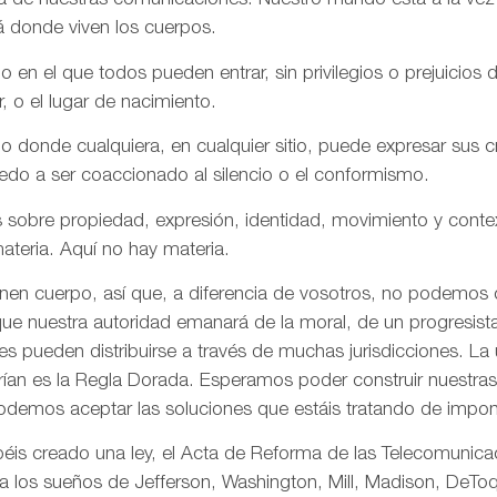
aña de nuestras comunicaciones. Nuestro mundo está a la vez
á donde viven los cuerpos.
n el que todos pueden entrar, sin privilegios o prejuicios d
r, o el lugar de nacimiento.
onde cualquiera, en cualquier sitio, puede expresar sus cre
iedo a ser coaccionado al silencio o el conformismo.
 sobre propiedad, expresión, identidad, movimiento y conte
ateria. Aquí no hay materia.
enen cuerpo, así que, a diferencia de vosotros, no podemos
ue nuestra autoridad emanará de la moral, de un progresista 
s pueden distribuirse a través de muchas jurisdicciones. La 
rían es la Regla Dorada. Esperamos poder construir nuestras 
odemos aceptar las soluciones que estáis tratando de impon
is creado una ley, el Acta de Reforma de las Telecomunica
ta los sueños de Jefferson, Washington, Mill, Madison, DeToq