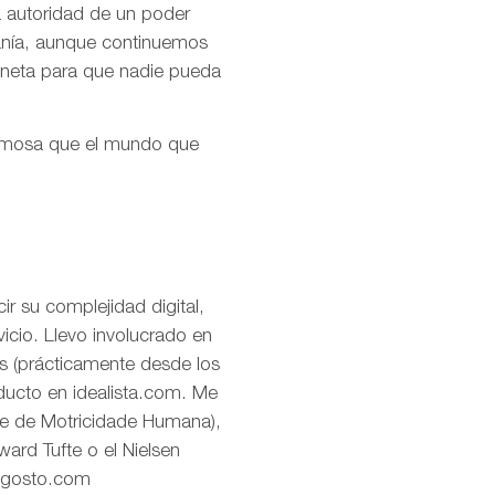
la autoridad de un poder
ranía, aunque continuemos
aneta para que nadie pueda
ermosa que el mundo que
r su complejidad digital,
icio. Llevo involucrado en
os (prácticamente desde los
oducto en idealista.com. Me
de de Motricidade Humana),
ard Tufte o el Nielsen
eagosto.com