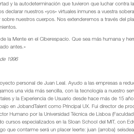
ertad y la autodeterminación que tuvieron que luchar contra 
s declarar nuestros «yos» virtuales inmunes a vuestra sobe
r sobre nuestros cuerpos. Nos extenderemos a través del pl
mientos.
n de la Mente en el Ciberespacio. Que sea más humana y h
eado antes.»
 de 1996
royecto personal de Juan Leal. Ayudo a las empresas a reduci
mos una vida más sencilla, con la tecnología a nuestro serv
itales y la Experiencia de Usuario desde hace más de 15 añ
rabajo en JobandTalent como Principal UX. Fui director de pr
actor Humano por la Universidad Técnica de Lisboa (Faculda
o cursos especializados en la Sloan School del MIT, con Edw
go que contarme será un placer leerte: juan {arroba} seisd