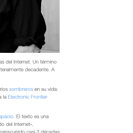
s del Internet. Un término
teralmente decadente. A
arios
sombreros
en su vida:
a la
Electronic Frontier
spacio
. El texto es una
o del Internet»,
transcurrido casi 3 décadas