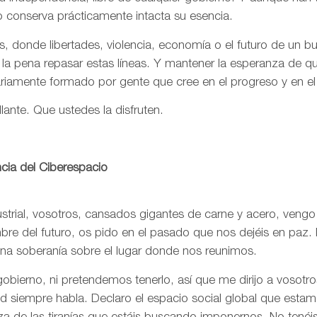
o conserva prácticamente intacta su esencia.
, donde libertades, violencia, economía o el futuro de un 
 la pena repasar estas líneas. Y mantener la esperanza de 
ariamente formado por gente que cree en el progreso y en e
llante. Que ustedes la disfruten.
cia del Ciberespacio
trial, vosotros, cansados gigantes de carne y acero, vengo
re del futuro, os pido en el pasado que nos dejéis en paz. 
una soberanía sobre el lugar donde nos reunimos.
bierno, ni pretendemos tenerlo, así que me dirijo a vosotr
rtad siempre habla. Declaro el espacio social global que est