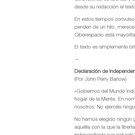
desde su redacción el text
En estos tiempos convulsos
penden de un hilo, merece
Ciberespacio está mayorit
El texto es simplemente bri
—
Declaración de Independen
(Por John Perry Barlow)
«Gobiernos del Mundo Indus
hogar de la Mente. En nomb
nosotros. No ejercéis ning
No hemos elegido ningún go
aquélla con la que la libe