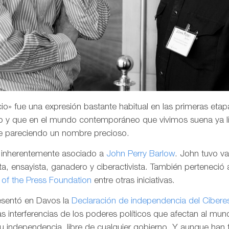
o» fue una expresión bastante habitual en las primeras etapa
 y que en el mundo contemporáneo que vivimos suena ya li
e pareciendo un nombre precioso.
a inherentemente asociado a
John Perry Barlow
. John tuvo v
a, ensayista, ganadero y ciberactivista. También perteneció 
of the Press Foundation
entre otras iniciativas.
resentó en Davos la
Declaración de independencia del Cibere
las interferencias de los poderes políticos que afectan al mund
su independencia, libre de cualquier gobierno. Y aunque han 