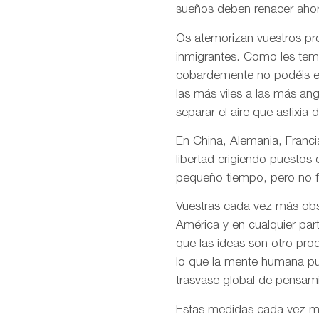
sueños deben renacer ahor
Os atemorizan vuestros pro
inmigrantes. Como les temé
cobardemente no podéis en
las más viles a las más an
separar el aire que asfixia 
En China, Alemania, Francia
libertad erigiendo puestos
pequeño tiempo, pero no f
Vuestras cada vez más obso
América y en cualquier par
que las ideas son otro pro
lo que la mente humana pue
trasvase global de pensami
Estas medidas cada vez más