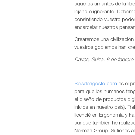
aquellos amantes de la lib
lejano e ignorante. Debemo
consintiendo vuestro pode
encarcelar nuestros pensa
Crearemos una civilizació
vuestros gobiernos han cr
Davos, Suiza. 8 de febrero
—
Seisdeagosto.com
es el p
para que los humanos tenga
el diseño de productos dig
inicios en nuestro país). T
licencié en Ergonomía y F
aunque también he realizad
Norman Group. Si tienes al