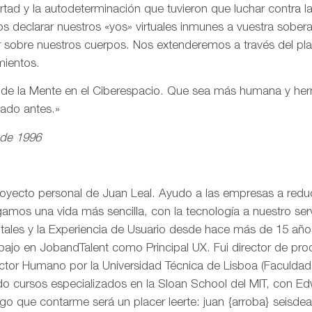
ertad y la autodeterminación que tuvieron que luchar contra 
s declarar nuestros «yos» virtuales inmunes a vuestra sobe
r sobre nuestros cuerpos. Nos extenderemos a través del pl
mientos.
n de la Mente en el Ciberespacio. Que sea más humana y h
eado antes.»
 de 1996
royecto personal de Juan Leal. Ayudo a las empresas a reduci
mos una vida más sencilla, con la tecnología a nuestro serv
itales y la Experiencia de Usuario desde hace más de 15 añ
rabajo en JobandTalent como Principal UX. Fui director de pr
actor Humano por la Universidad Técnica de Lisboa (Faculda
o cursos especializados en la Sloan School del MIT, con Edw
go que contarme será un placer leerte: juan {arroba} seisd