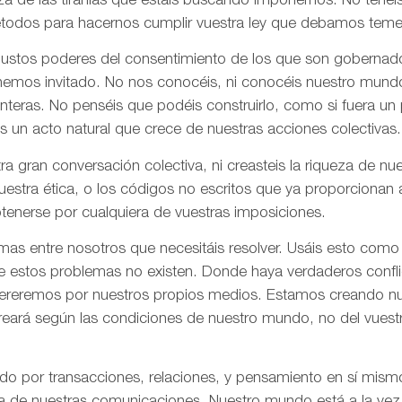
za de las tiranías que estáis buscando imponernos. No tenéi
todos para hacernos cumplir vuestra ley que debamos tem
 justos poderes del consentimiento de los que son gobernad
 hemos invitado. No nos conocéis, ni conocéis nuestro mund
onteras. No penséis que podéis construirlo, como si fuera un
s un acto natural que crece de nuestras acciones colectivas.
ra gran conversación colectiva, ni creasteis la riqueza de n
nuestra ética, o los códigos no escritos que ya proporciona
tenerse por cualquiera de vuestras imposiciones.
as entre nosotros que necesitáis resolver. Usáis esto como
e estos problemas no existen. Donde haya verdaderos confli
olvereremos por nuestros propios medios. Estamos creando n
creará según las condiciones de nuestro mundo, no del vues
ado por transacciones, relaciones, y pensamiento en sí mis