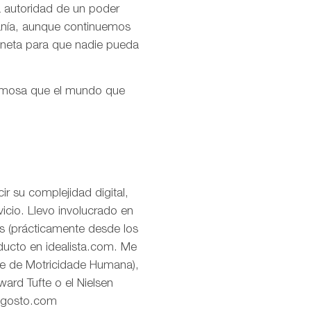
la autoridad de un poder
ranía, aunque continuemos
aneta para que nadie pueda
ermosa que el mundo que
r su complejidad digital,
icio. Llevo involucrado en
os (prácticamente desde los
oducto en idealista.com. Me
de de Motricidade Humana),
ard Tufte o el Nielsen
eagosto.com