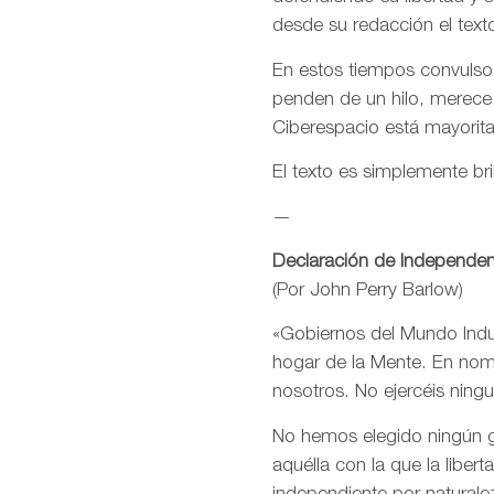
desde su redacción el text
En estos tiempos convulsos
penden de un hilo, merece
Ciberespacio está mayorit
El texto es simplemente bri
—
Declaración de Independen
(Por John Perry Barlow)
«Gobiernos del Mundo Indus
hogar de la Mente. En nomb
nosotros. No ejercéis ning
No hemos elegido ningún go
aquélla con la que la libe