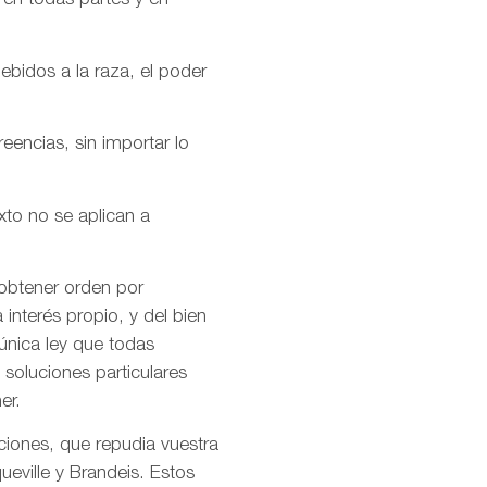
 en todas partes y en
ebidos a la raza, el poder
encias, sin importar lo
xto no se aplican a
 obtener orden por
interés propio, y del bien
única ley que todas
soluciones particulares
er.
ciones, que repudia vuestra
ueville y Brandeis. Estos