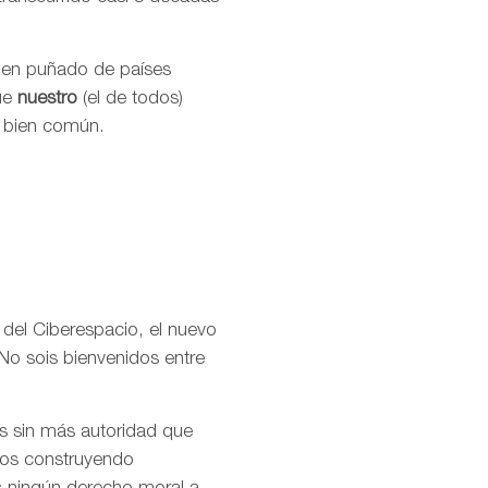
buen puñado de países
que
nuestro
(el de todos)
l bien común.
 del Ciberespacio, el nuevo
No sois bienvenidos entre
os sin más autoridad que
amos construyendo