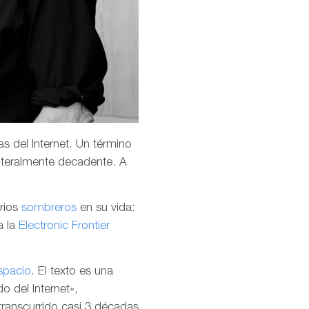
s del Internet. Un término
teralmente decadente. A
arios
sombreros
en su vida:
a la
Electronic Frontier
spacio
. El texto es una
o del Internet»,
transcurrido casi 3 décadas