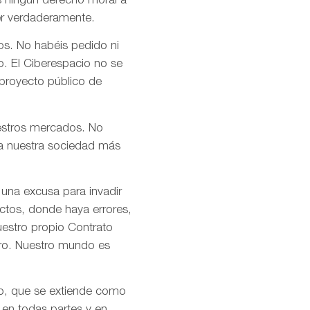
s ningún derecho moral a
er verdaderamente.
os. No habéis pedido ni
o. El Ciberespacio no se
 proyecto público de
uestros mercados. No
n a nuestra sociedad más
 una excusa para invadir
ctos, donde haya errores,
uestro propio Contrato
tro. Nuestro mundo es
mo, que se extiende como