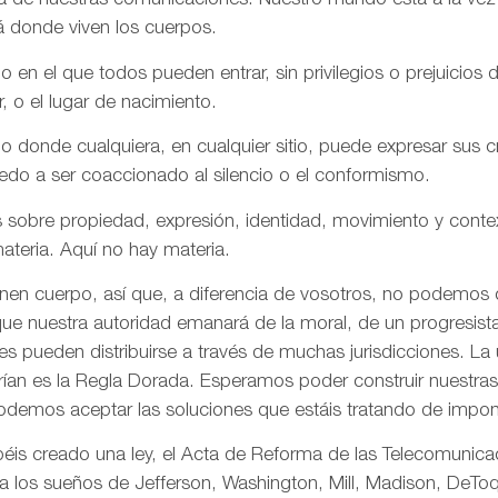
aña de nuestras comunicaciones. Nuestro mundo está a la vez
á donde viven los cuerpos.
n el que todos pueden entrar, sin privilegios o prejuicios d
r, o el lugar de nacimiento.
onde cualquiera, en cualquier sitio, puede expresar sus cre
iedo a ser coaccionado al silencio o el conformismo.
 sobre propiedad, expresión, identidad, movimiento y conte
ateria. Aquí no hay materia.
enen cuerpo, así que, a diferencia de vosotros, no podemos
ue nuestra autoridad emanará de la moral, de un progresista 
s pueden distribuirse a través de muchas jurisdicciones. La 
rían es la Regla Dorada. Esperamos poder construir nuestras 
odemos aceptar las soluciones que estáis tratando de impon
is creado una ley, el Acta de Reforma de las Telecomunica
ta los sueños de Jefferson, Washington, Mill, Madison, DeToq