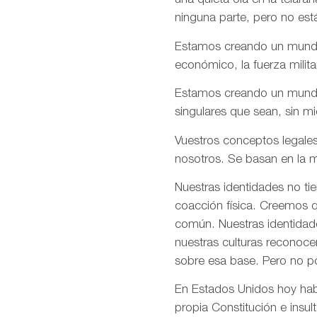
una quieta ola en la telar
ninguna parte, pero no est
Estamos creando un mundo e
económico, la fuerza milita
Estamos creando un mundo d
singulares que sean, sin m
Vuestros conceptos legales
nosotros. Se basan en la m
Nuestras identidades no ti
coacción física. Creemos q
común. Nuestras identidade
nuestras culturas reconoce
sobre esa base. Pero no p
En Estados Unidos hoy habé
propia Constitución e insul