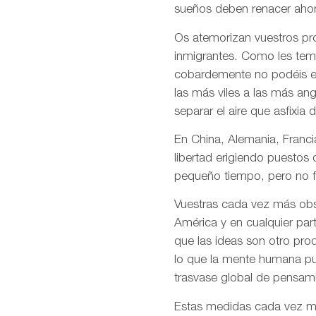
sueños deben renacer ahor
Os atemorizan vuestros pro
inmigrantes. Como les temé
cobardemente no podéis en
las más viles a las más an
separar el aire que asfixia 
En China, Alemania, Francia
libertad erigiendo puestos
pequeño tiempo, pero no f
Vuestras cada vez más obso
América y en cualquier par
que las ideas son otro pro
lo que la mente humana pue
trasvase global de pensami
Estas medidas cada vez más