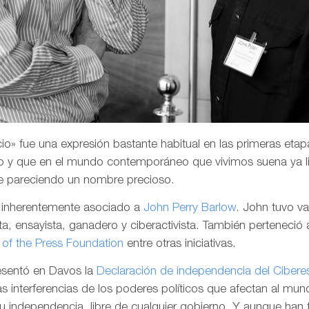
o» fue una expresión bastante habitual en las primeras etapa
 y que en el mundo contemporáneo que vivimos suena ya li
e pareciendo un nombre precioso.
a inherentemente asociado a
John Perry Barlow
. John tuvo v
a, ensayista, ganadero y ciberactivista. También perteneció 
of the Press Foundation
entre otras iniciativas.
resentó en Davos la
Declaración de independencia del Cibere
las interferencias de los poderes políticos que afectan al mund
su independencia, libre de cualquier gobierno. Y aunque han 