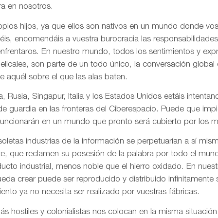
a en nosotros.
pios hijos, ya que ellos son nativos en un mundo donde vos
is, encomendáis a vuestra burocracia las responsabilidades
frentaros. En nuestro mundo, todos los sentimientos y ex
gelicales, son parte de un todo único, la conversación globa
de aquél sobre el que las alas baten.
, Rusia, Singapur, Italia y los Estados Unidos estáis intentand
 de guardia en las fronteras del Ciberespacio. Puede que imp
uncionarán en un mundo que pronto será cubierto por los me
letas industrias de la información se perpetuarían a sí mis
te, que reclamen su posesión de la palabra por todo el mund
ducto industrial, menos noble que el hierro oxidado. En nue
da crear puede ser reproducido y distribuido infinitamente s
ento ya no necesita ser realizado por vuestras fábricas.
 hostiles y colonialistas nos colocan en la misma situación