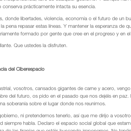
o conserva prácticamente intacta su esencia.
, donde libertades, violencia, economía o el futuro de un 
 la pena repasar estas líneas. Y mantener la esperanza de 
ariamente formado por gente que cree en el progreso y en e
llante. Que ustedes la disfruten.
cia del Ciberespacio
trial, vosotros, cansados gigantes de carne y acero, vengo
re del futuro, os pido en el pasado que nos dejéis en paz. 
una soberanía sobre el lugar donde nos reunimos.
bierno, ni pretendemos tenerlo, así que me dirijo a vosotr
rtad siempre habla. Declaro el espacio social global que est