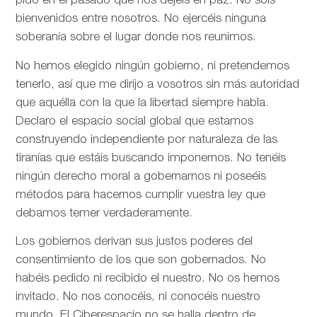
pido en el pasado que nos dejéis en paz. No sois
bienvenidos entre nosotros. No ejercéis ninguna
soberanía sobre el lugar donde nos reunimos.
No hemos elegido ningún gobierno, ni pretendemos
tenerlo, así que me dirijo a vosotros sin más autoridad
que aquélla con la que la libertad siempre habla.
Declaro el espacio social global que estamos
construyendo independiente por naturaleza de las
tiranías que estáis buscando imponernos. No tenéis
ningún derecho moral a gobernarnos ni poseéis
métodos para hacernos cumplir vuestra ley que
debamos temer verdaderamente.
Los gobiernos derivan sus justos poderes del
consentimiento de los que son gobernados. No
habéis pedido ni recibido el nuestro. No os hemos
invitado. No nos conocéis, ni conocéis nuestro
mundo. El Ciberespacio no se halla dentro de