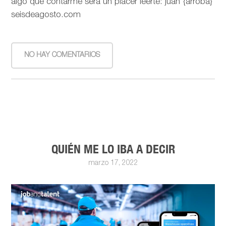
algo que contarme será un placer leerte: juan {arroba}
seisdeagosto.com
NO HAY COMENTARIOS
QUIÉN ME LO IBA A DECIR
marzo 17, 2022