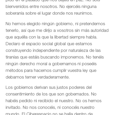
pido en el pasado que nos dejéis en paz. No sois
bienvenidos entre nosotros. No ejercéis ninguna
soberanía sobre el lugar donde nos reunimos.
No hemos elegido ningún gobierno, ni pretendemos
tenerlo, así que me dirijo a vosotros sin más autoridad
que aquélla con la que la libertad siempre habla.
Declaro el espacio social global que estamos
construyendo independiente por naturaleza de las
tiranías que estáis buscando imponernos. No tenéis
ningún derecho moral a gobernarnos ni poseéis
métodos para hacernos cumplir vuestra ley que
debamos temer verdaderamente.
Los gobiernos derivan sus justos poderes del
consentimiento de los que son gobernados. No
habéis pedido ni recibido el nuestro. No os hemos
invitado. No nos conocéis, ni conocéis nuestro
mundo. El Ciberespacio no se halla dentro de