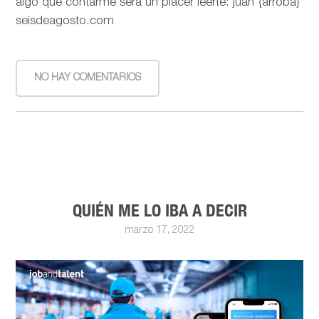
algo que contarme será un placer leerte: juan {arroba}
seisdeagosto.com
NO HAY COMENTARIOS
QUIÉN ME LO IBA A DECIR
marzo 17, 2022