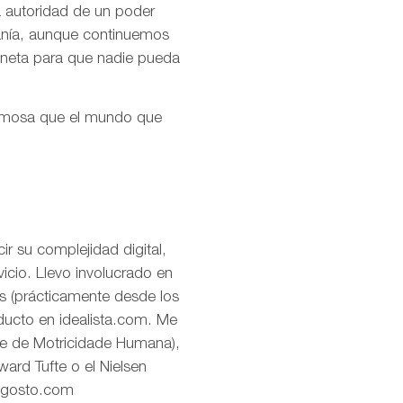
la autoridad de un poder
ranía, aunque continuemos
aneta para que nadie pueda
ermosa que el mundo que
r su complejidad digital,
icio. Llevo involucrado en
os (prácticamente desde los
oducto en idealista.com. Me
de de Motricidade Humana),
ard Tufte o el Nielsen
eagosto.com