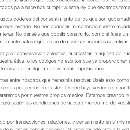
za de las tiranías que estáis buscando imponernos. No tenéi
todos para hacernos cumplir vuestra ley que debamos tem
 justos poderes del consentimiento de los que son gobernad
 hemos invitado. No nos conocéis, ni conocéis nuestro mund
onteras. No penséis que podéis construirlo, como si fuera un
s un acto natural que crece de nuestras acciones colectivas.
ra gran conversación colectiva, ni creasteis la riqueza de n
nuestra ética, o los códigos no escritos que ya proporciona
tenerse por cualquiera de vuestras imposiciones.
as entre nosotros que necesitáis resolver. Usáis esto como
e estos problemas no existen. Donde haya verdaderos confli
olvereremos por nuestros propios medios. Estamos creando n
creará según las condiciones de nuestro mundo, no del vues
ado por transacciones, relaciones, y pensamiento en sí mis