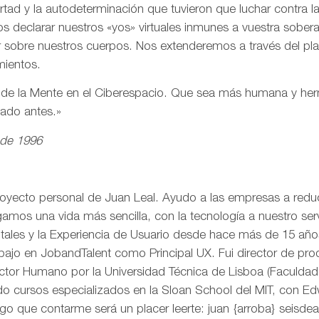
ertad y la autodeterminación que tuvieron que luchar contra 
s declarar nuestros «yos» virtuales inmunes a vuestra sobe
r sobre nuestros cuerpos. Nos extenderemos a través del pl
mientos.
n de la Mente en el Ciberespacio. Que sea más humana y h
eado antes.»
 de 1996
royecto personal de Juan Leal. Ayudo a las empresas a reduci
mos una vida más sencilla, con la tecnología a nuestro serv
itales y la Experiencia de Usuario desde hace más de 15 añ
rabajo en JobandTalent como Principal UX. Fui director de pr
actor Humano por la Universidad Técnica de Lisboa (Faculda
o cursos especializados en la Sloan School del MIT, con Edw
go que contarme será un placer leerte: juan {arroba} seisd