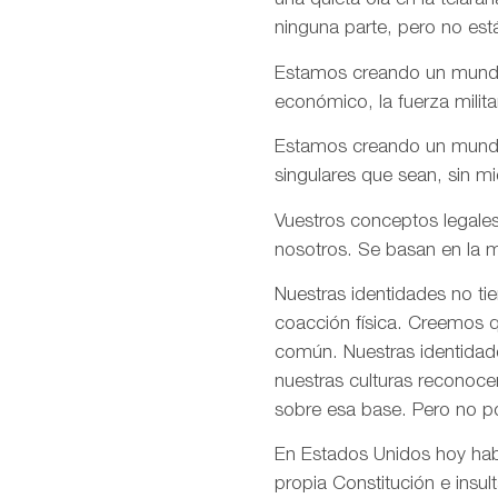
una quieta ola en la telar
ninguna parte, pero no est
Estamos creando un mundo e
económico, la fuerza milita
Estamos creando un mundo d
singulares que sean, sin m
Vuestros conceptos legales
nosotros. Se basan en la m
Nuestras identidades no ti
coacción física. Creemos q
común. Nuestras identidade
nuestras culturas reconoce
sobre esa base. Pero no p
En Estados Unidos hoy habé
propia Constitución e insul