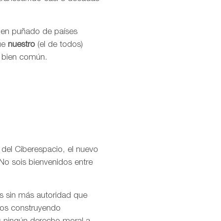
buen puñado de países
que
nuestro
(el de todos)
l bien común.
 del Ciberespacio, el nuevo
No sois bienvenidos entre
os sin más autoridad que
amos construyendo