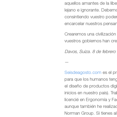
aquellos amantes de la lib
lejano e ignorante. Debemo
consintiendo vuestro pode
encarcelar nuestros pensa
Crearemos una civilizació
vuestros gobiernos han cr
Davos, Suiza. 8 de febrero
—
Seisdeagosto.com
es el p
para que los humanos tenga
el diseño de productos dig
inicios en nuestro país). T
licencié en Ergonomía y F
aunque también he realizad
Norman Group. Si tienes al