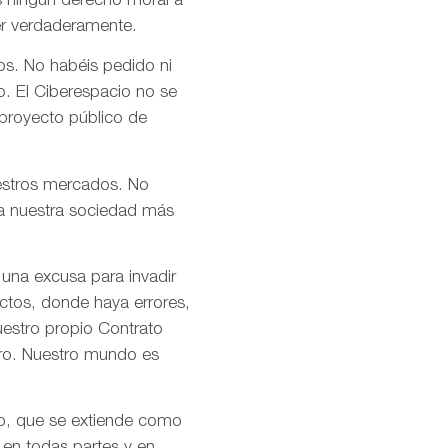
s ningún derecho moral a
er verdaderamente.
os. No habéis pedido ni
o. El Ciberespacio no se
 proyecto público de
uestros mercados. No
n a nuestra sociedad más
 una excusa para invadir
ctos, donde haya errores,
uestro propio Contrato
tro. Nuestro mundo es
mo, que se extiende como