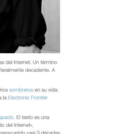
s del Internet. Un término
teralmente decadente. A
arios
sombreros
en su vida:
a la
Electronic Frontier
spacio
. El texto es una
o del Internet»,
transcurrido casi 3 décadas