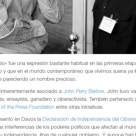
o» fue una expresión bastante habitual en las primeras etapa
 y que en el mundo contemporáneo que vivimos suena ya li
e pareciendo un nombre precioso.
a inherentemente asociado a
John Perry Barlow
. John tuvo v
a, ensayista, ganadero y ciberactivista. También perteneció 
of the Press Foundation
entre otras iniciativas.
resentó en Davos la
Declaración de independencia del Cibere
las interferencias de los poderes políticos que afectan al mund
su independencia, libre de cualquier gobierno. Y aunque han 