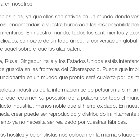
a en nosotros.
pios hijos, ya que ellos son nativos en un mundo donde vos
is, encomendáis a vuestra burocracia las responsabilidades
frentaros. En nuestro mundo, todos los sentimientos y ex
gelicales, son parte de un todo único, la conversación globa
de aquél sobre el que las alas baten.
, Rusia, Singapur, Italia y los Estados Unidos estáis intentand
 de guardia en las fronteras del Ciberespacio. Puede que imp
uncionarán en un mundo que pronto será cubierto por los me
letas industrias de la información se perpetuarían a sí mis
te, que reclamen su posesión de la palabra por todo el mund
ducto industrial, menos noble que el hierro oxidado. En nue
da crear puede ser reproducido y distribuido infinitamente s
ento ya no necesita ser realizado por vuestras fábricas.
 hostiles y colonialistas nos colocan en la misma situación