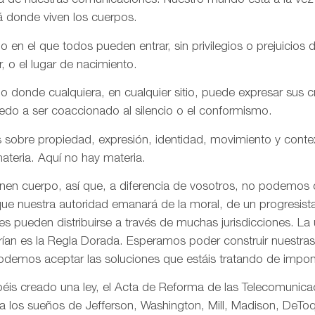
aña de nuestras comunicaciones. Nuestro mundo está a la vez
á donde viven los cuerpos.
n el que todos pueden entrar, sin privilegios o prejuicios d
r, o el lugar de nacimiento.
onde cualquiera, en cualquier sitio, puede expresar sus cre
iedo a ser coaccionado al silencio o el conformismo.
 sobre propiedad, expresión, identidad, movimiento y conte
ateria. Aquí no hay materia.
enen cuerpo, así que, a diferencia de vosotros, no podemos
ue nuestra autoridad emanará de la moral, de un progresista 
s pueden distribuirse a través de muchas jurisdicciones. La 
rían es la Regla Dorada. Esperamos poder construir nuestras 
odemos aceptar las soluciones que estáis tratando de impon
is creado una ley, el Acta de Reforma de las Telecomunica
ta los sueños de Jefferson, Washington, Mill, Madison, DeToq