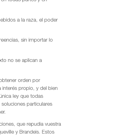
 en todas partes y en
ebidos a la raza, el poder
encias, sin importar lo
xto no se aplican a
 obtener orden por
interés propio, y del bien
única ley que todas
soluciones particulares
er.
ciones, que repudia vuestra
ueville y Brandeis. Estos