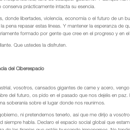
o conserva prácticamente intacta su esencia.
, donde libertades, violencia, economía o el futuro de un 
 la pena repasar estas líneas. Y mantener la esperanza de 
ariamente formado por gente que cree en el progreso y en e
llante. Que ustedes la disfruten.
cia del Ciberespacio
trial, vosotros, cansados gigantes de carne y acero, vengo
re del futuro, os pido en el pasado que nos dejéis en paz. 
una soberanía sobre el lugar donde nos reunimos.
bierno, ni pretendemos tenerlo, así que me dirijo a vosotr
rtad siempre habla. Declaro el espacio social global que est