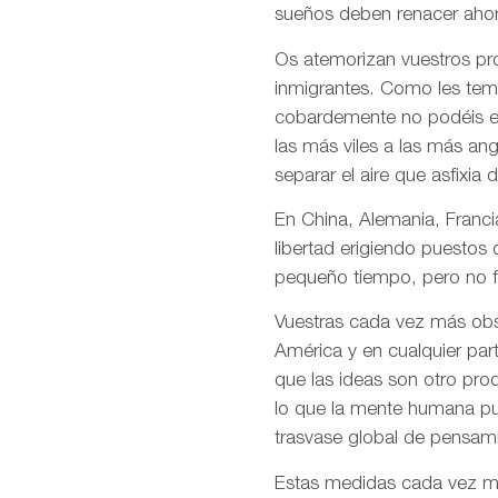
sueños deben renacer ahor
Os atemorizan vuestros pro
inmigrantes. Como les temé
cobardemente no podéis en
las más viles a las más an
separar el aire que asfixia 
En China, Alemania, Francia
libertad erigiendo puestos
pequeño tiempo, pero no f
Vuestras cada vez más obso
América y en cualquier par
que las ideas son otro pro
lo que la mente humana pue
trasvase global de pensami
Estas medidas cada vez más