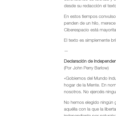
desde su redacción el text
En estos tiempos convulsos
penden de un hilo, merece
Ciberespacio está mayorit
El texto es simplemente bri
—
Declaración de Independen
(Por John Perry Barlow)
«Gobiernos del Mundo Indus
hogar de la Mente. En nomb
nosotros. No ejercéis ning
No hemos elegido ningún go
aquélla con la que la libe