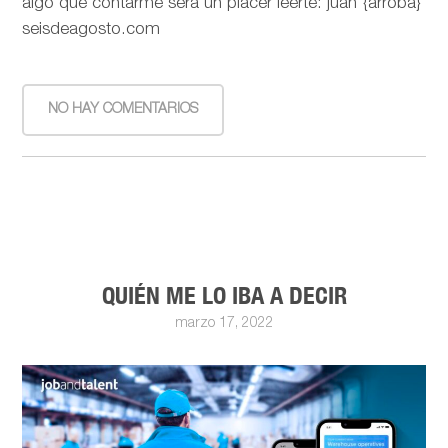
algo que contarme será un placer leerte: juan {arroba}
seisdeagosto.com
NO HAY COMENTARIOS
QUIÉN ME LO IBA A DECIR
marzo 17, 2022