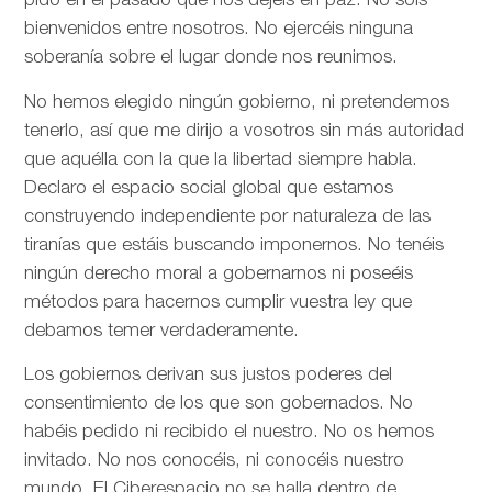
pido en el pasado que nos dejéis en paz. No sois
bienvenidos entre nosotros. No ejercéis ninguna
soberanía sobre el lugar donde nos reunimos.
No hemos elegido ningún gobierno, ni pretendemos
tenerlo, así que me dirijo a vosotros sin más autoridad
que aquélla con la que la libertad siempre habla.
Declaro el espacio social global que estamos
construyendo independiente por naturaleza de las
tiranías que estáis buscando imponernos. No tenéis
ningún derecho moral a gobernarnos ni poseéis
métodos para hacernos cumplir vuestra ley que
debamos temer verdaderamente.
Los gobiernos derivan sus justos poderes del
consentimiento de los que son gobernados. No
habéis pedido ni recibido el nuestro. No os hemos
invitado. No nos conocéis, ni conocéis nuestro
mundo. El Ciberespacio no se halla dentro de