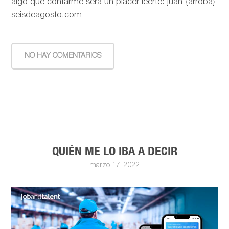
algo que contarme será un placer leerte: juan {arroba}
seisdeagosto.com
NO HAY COMENTARIOS
QUIÉN ME LO IBA A DECIR
marzo 17, 2022