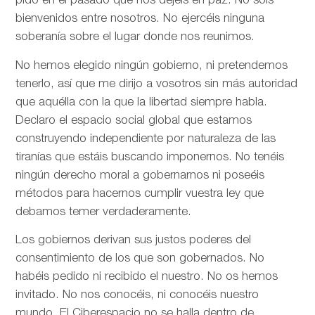
pido en el pasado que nos dejéis en paz. No sois
bienvenidos entre nosotros. No ejercéis ninguna
soberanía sobre el lugar donde nos reunimos.
No hemos elegido ningún gobierno, ni pretendemos
tenerlo, así que me dirijo a vosotros sin más autoridad
que aquélla con la que la libertad siempre habla.
Declaro el espacio social global que estamos
construyendo independiente por naturaleza de las
tiranías que estáis buscando imponernos. No tenéis
ningún derecho moral a gobernarnos ni poseéis
métodos para hacernos cumplir vuestra ley que
debamos temer verdaderamente.
Los gobiernos derivan sus justos poderes del
consentimiento de los que son gobernados. No
habéis pedido ni recibido el nuestro. No os hemos
invitado. No nos conocéis, ni conocéis nuestro
mundo. El Ciberespacio no se halla dentro de