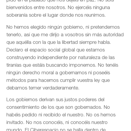
pido en el pasado que nos dejéis en paz. No sois
bienvenidos entre nosotros. No ejercéis ninguna
soberanía sobre el lugar donde nos reunimos.
No hemos elegido ningún gobierno, ni pretendemos
tenerlo, así que me dirijo a vosotros sin más autoridad
que aquélla con la que la libertad siempre habla.
Declaro el espacio social global que estamos
construyendo independiente por naturaleza de las
tiranías que estáis buscando imponernos. No tenéis
ningún derecho moral a gobernarnos ni poseéis
métodos para hacernos cumplir vuestra ley que
debamos temer verdaderamente.
Los gobiernos derivan sus justos poderes del
consentimiento de los que son gobernados. No
habéis pedido ni recibido el nuestro. No os hemos
invitado. No nos conocéis, ni conocéis nuestro
mundo. El Ciberespacio no se halla dentro de