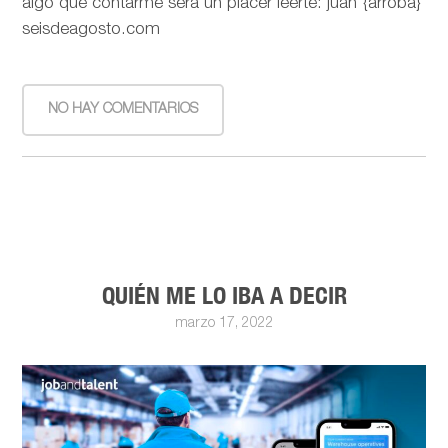
algo que contarme será un placer leerte: juan {arroba}
seisdeagosto.com
NO HAY COMENTARIOS
QUIÉN ME LO IBA A DECIR
marzo 17, 2022