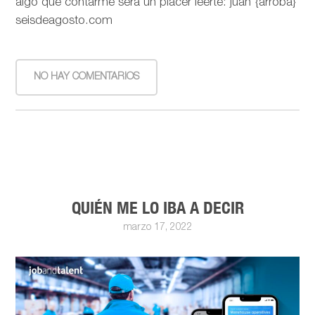
algo que contarme será un placer leerte: juan {arroba}
seisdeagosto.com
NO HAY COMENTARIOS
QUIÉN ME LO IBA A DECIR
marzo 17, 2022