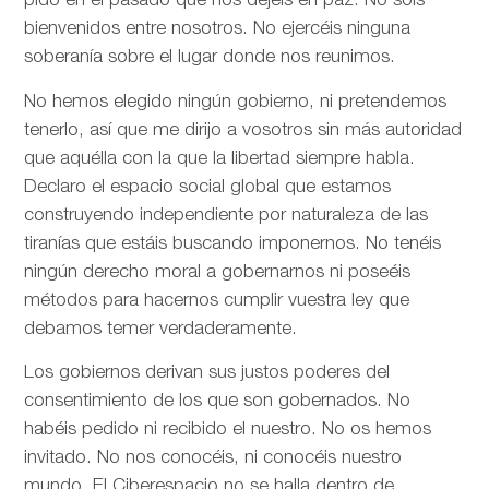
pido en el pasado que nos dejéis en paz. No sois
bienvenidos entre nosotros. No ejercéis ninguna
soberanía sobre el lugar donde nos reunimos.
No hemos elegido ningún gobierno, ni pretendemos
tenerlo, así que me dirijo a vosotros sin más autoridad
que aquélla con la que la libertad siempre habla.
Declaro el espacio social global que estamos
construyendo independiente por naturaleza de las
tiranías que estáis buscando imponernos. No tenéis
ningún derecho moral a gobernarnos ni poseéis
métodos para hacernos cumplir vuestra ley que
debamos temer verdaderamente.
Los gobiernos derivan sus justos poderes del
consentimiento de los que son gobernados. No
habéis pedido ni recibido el nuestro. No os hemos
invitado. No nos conocéis, ni conocéis nuestro
mundo. El Ciberespacio no se halla dentro de