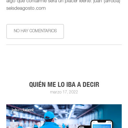
algo que contarme será un placer leerte: juan {arroba}
seisdeagosto.com
NO HAY COMENTARIOS
QUIÉN ME LO IBA A DECIR
marzo 17, 2022