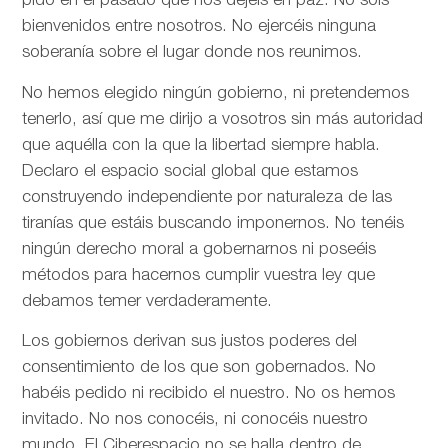
pido en el pasado que nos dejéis en paz. No sois
bienvenidos entre nosotros. No ejercéis ninguna
soberanía sobre el lugar donde nos reunimos.
No hemos elegido ningún gobierno, ni pretendemos
tenerlo, así que me dirijo a vosotros sin más autoridad
que aquélla con la que la libertad siempre habla.
Declaro el espacio social global que estamos
construyendo independiente por naturaleza de las
tiranías que estáis buscando imponernos. No tenéis
ningún derecho moral a gobernarnos ni poseéis
métodos para hacernos cumplir vuestra ley que
debamos temer verdaderamente.
Los gobiernos derivan sus justos poderes del
consentimiento de los que son gobernados. No
habéis pedido ni recibido el nuestro. No os hemos
invitado. No nos conocéis, ni conocéis nuestro
mundo. El Ciberespacio no se halla dentro de