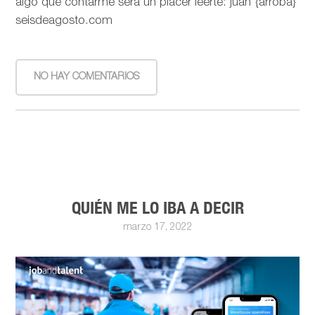
algo que contarme será un placer leerte: juan {arroba}
seisdeagosto.com
NO HAY COMENTARIOS
QUIÉN ME LO IBA A DECIR
marzo 17, 2022