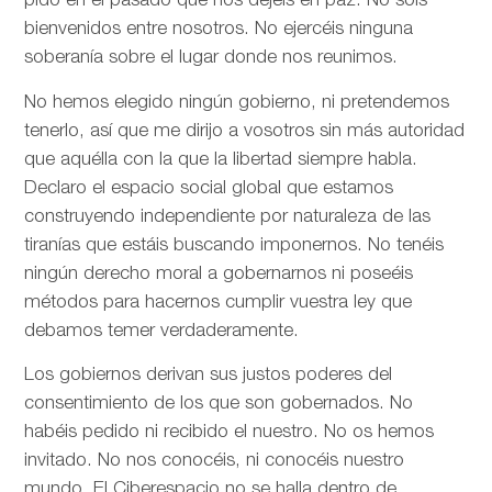
pido en el pasado que nos dejéis en paz. No sois
bienvenidos entre nosotros. No ejercéis ninguna
soberanía sobre el lugar donde nos reunimos.
No hemos elegido ningún gobierno, ni pretendemos
tenerlo, así que me dirijo a vosotros sin más autoridad
que aquélla con la que la libertad siempre habla.
Declaro el espacio social global que estamos
construyendo independiente por naturaleza de las
tiranías que estáis buscando imponernos. No tenéis
ningún derecho moral a gobernarnos ni poseéis
métodos para hacernos cumplir vuestra ley que
debamos temer verdaderamente.
Los gobiernos derivan sus justos poderes del
consentimiento de los que son gobernados. No
habéis pedido ni recibido el nuestro. No os hemos
invitado. No nos conocéis, ni conocéis nuestro
mundo. El Ciberespacio no se halla dentro de