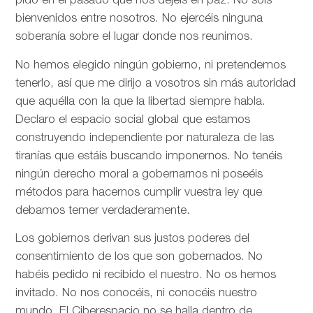
pido en el pasado que nos dejéis en paz. No sois
bienvenidos entre nosotros. No ejercéis ninguna
soberanía sobre el lugar donde nos reunimos.
No hemos elegido ningún gobierno, ni pretendemos
tenerlo, así que me dirijo a vosotros sin más autoridad
que aquélla con la que la libertad siempre habla.
Declaro el espacio social global que estamos
construyendo independiente por naturaleza de las
tiranías que estáis buscando imponernos. No tenéis
ningún derecho moral a gobernarnos ni poseéis
métodos para hacernos cumplir vuestra ley que
debamos temer verdaderamente.
Los gobiernos derivan sus justos poderes del
consentimiento de los que son gobernados. No
habéis pedido ni recibido el nuestro. No os hemos
invitado. No nos conocéis, ni conocéis nuestro
mundo. El Ciberespacio no se halla dentro de