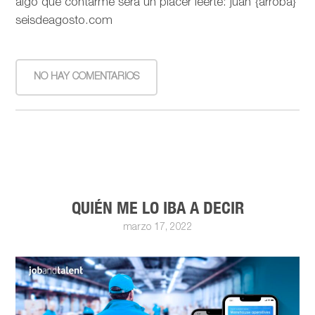
algo que contarme será un placer leerte: juan {arroba}
seisdeagosto.com
NO HAY COMENTARIOS
QUIÉN ME LO IBA A DECIR
marzo 17, 2022