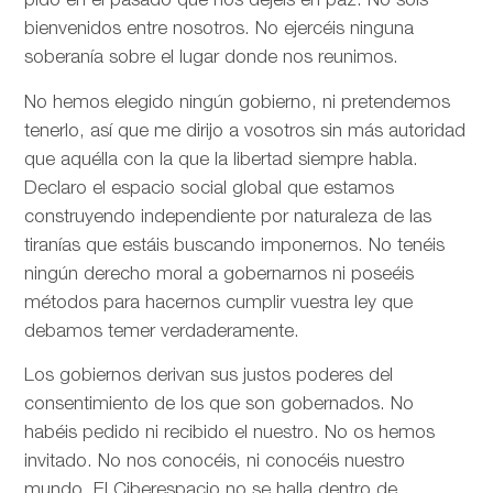
pido en el pasado que nos dejéis en paz. No sois
bienvenidos entre nosotros. No ejercéis ninguna
soberanía sobre el lugar donde nos reunimos.
No hemos elegido ningún gobierno, ni pretendemos
tenerlo, así que me dirijo a vosotros sin más autoridad
que aquélla con la que la libertad siempre habla.
Declaro el espacio social global que estamos
construyendo independiente por naturaleza de las
tiranías que estáis buscando imponernos. No tenéis
ningún derecho moral a gobernarnos ni poseéis
métodos para hacernos cumplir vuestra ley que
debamos temer verdaderamente.
Los gobiernos derivan sus justos poderes del
consentimiento de los que son gobernados. No
habéis pedido ni recibido el nuestro. No os hemos
invitado. No nos conocéis, ni conocéis nuestro
mundo. El Ciberespacio no se halla dentro de