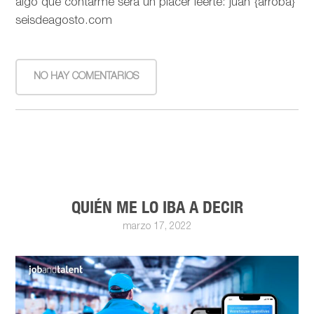
algo que contarme será un placer leerte: juan {arroba}
seisdeagosto.com
NO HAY COMENTARIOS
QUIÉN ME LO IBA A DECIR
marzo 17, 2022