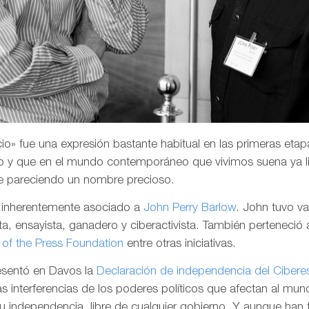
o» fue una expresión bastante habitual en las primeras etapa
 y que en el mundo contemporáneo que vivimos suena ya li
e pareciendo un nombre precioso.
a inherentemente asociado a
John Perry Barlow
. John tuvo v
a, ensayista, ganadero y ciberactivista. También perteneció 
of the Press Foundation
entre otras iniciativas.
resentó en Davos la
Declaración de independencia del Cibere
las interferencias de los poderes políticos que afectan al mund
su independencia, libre de cualquier gobierno. Y aunque han 