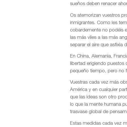
sueños deben renacer ahor
Os atemorizan vuestros pro
inmigrantes. Como les temé
cobardemente no podéis en
las más viles a las más an
separar el aire que asfixia 
En China, Alemania, Francia
libertad erigiendo puestos
pequeño tiempo, pero no f
Vuestras cada vez más obso
América y en cualquier par
que las ideas son otro pro
lo que la mente humana pue
trasvase global de pensami
Estas medidas cada vez más