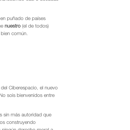
buen puñado de países
que
nuestro
(el de todos)
l bien común.
 del Ciberespacio, el nuevo
No sois bienvenidos entre
os sin más autoridad que
amos construyendo