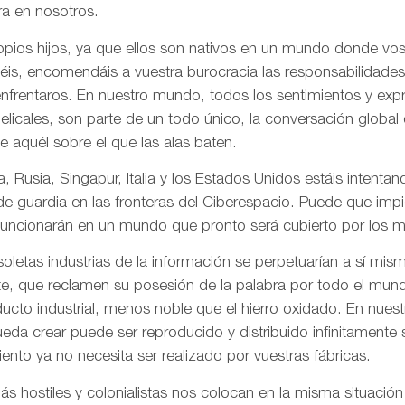
a en nosotros.
pios hijos, ya que ellos son nativos en un mundo donde vos
is, encomendáis a vuestra burocracia las responsabilidades
frentaros. En nuestro mundo, todos los sentimientos y ex
gelicales, son parte de un todo único, la conversación globa
de aquél sobre el que las alas baten.
, Rusia, Singapur, Italia y los Estados Unidos estáis intentand
 de guardia en las fronteras del Ciberespacio. Puede que imp
uncionarán en un mundo que pronto será cubierto por los me
letas industrias de la información se perpetuarían a sí mis
te, que reclamen su posesión de la palabra por todo el mund
ducto industrial, menos noble que el hierro oxidado. En nue
da crear puede ser reproducido y distribuido infinitamente s
ento ya no necesita ser realizado por vuestras fábricas.
 hostiles y colonialistas nos colocan en la misma situación