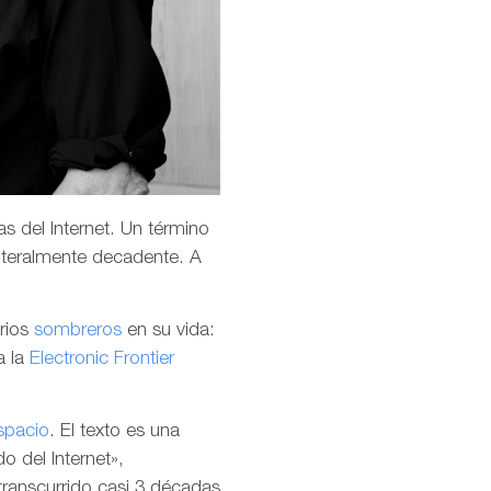
s del Internet. Un término
teralmente decadente. A
arios
sombreros
en su vida:
a la
Electronic Frontier
spacio
. El texto es una
o del Internet»,
transcurrido casi 3 décadas