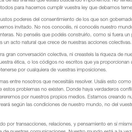
za de las tiranías que estáis buscando imponernos. No tenéi
todos para hacernos cumplir vuestra ley que debamos tem
 justos poderes del consentimiento de los que son gobernad
 hemos invitado. No nos conocéis, ni conocéis nuestro mund
onteras. No penséis que podéis construirlo, como si fuera un
s un acto natural que crece de nuestras acciones colectivas.
ra gran conversación colectiva, ni creasteis la riqueza de n
nuestra ética, o los códigos no escritos que ya proporciona
tenerse por cualquiera de vuestras imposiciones.
as entre nosotros que necesitáis resolver. Usáis esto como
e estos problemas no existen. Donde haya verdaderos confli
olvereremos por nuestros propios medios. Estamos creando n
creará según las condiciones de nuestro mundo, no del vues
ado por transacciones, relaciones, y pensamiento en sí mis