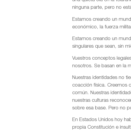
una quieta ola en la telar
ninguna parte, pero no est
Estamos creando un mundo e
económico, la fuerza milita
Estamos creando un mundo d
singulares que sean, sin m
Vuestros conceptos legales
nosotros. Se basan en la m
Nuestras identidades no ti
coacción física. Creemos q
común. Nuestras identidade
nuestras culturas reconoce
sobre esa base. Pero no p
En Estados Unidos hoy habé
propia Constitución e insul