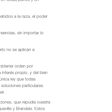
 en todas partes y en
ebidos a la raza, el poder
encias, sin importar lo
xto no se aplican a
 obtener orden por
interés propio, y del bien
única ley que todas
soluciones particulares
er.
ciones, que repudia vuestra
ueville y Brandeis. Estos