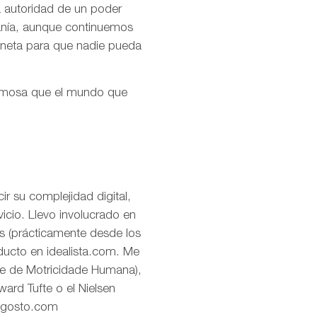
la autoridad de un poder
ranía, aunque continuemos
aneta para que nadie pueda
ermosa que el mundo que
r su complejidad digital,
icio. Llevo involucrado en
os (prácticamente desde los
oducto en idealista.com. Me
de de Motricidade Humana),
ard Tufte o el Nielsen
eagosto.com