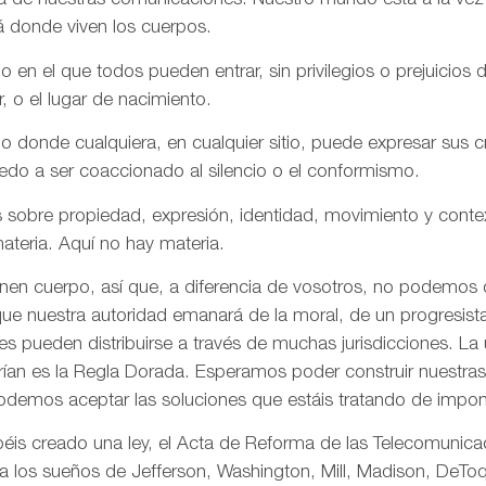
aña de nuestras comunicaciones. Nuestro mundo está a la vez
á donde viven los cuerpos.
n el que todos pueden entrar, sin privilegios o prejuicios d
r, o el lugar de nacimiento.
onde cualquiera, en cualquier sitio, puede expresar sus cre
iedo a ser coaccionado al silencio o el conformismo.
 sobre propiedad, expresión, identidad, movimiento y conte
ateria. Aquí no hay materia.
enen cuerpo, así que, a diferencia de vosotros, no podemos
ue nuestra autoridad emanará de la moral, de un progresista 
s pueden distribuirse a través de muchas jurisdicciones. La 
rían es la Regla Dorada. Esperamos poder construir nuestras 
odemos aceptar las soluciones que estáis tratando de impon
is creado una ley, el Acta de Reforma de las Telecomunica
ta los sueños de Jefferson, Washington, Mill, Madison, DeToq