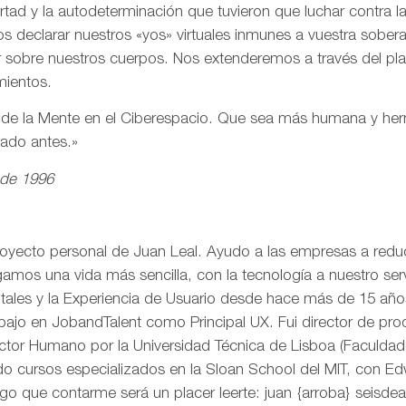
ertad y la autodeterminación que tuvieron que luchar contra 
s declarar nuestros «yos» virtuales inmunes a vuestra sobe
r sobre nuestros cuerpos. Nos extenderemos a través del pl
mientos.
n de la Mente en el Ciberespacio. Que sea más humana y h
eado antes.»
 de 1996
royecto personal de Juan Leal. Ayudo a las empresas a reduci
mos una vida más sencilla, con la tecnología a nuestro serv
itales y la Experiencia de Usuario desde hace más de 15 añ
rabajo en JobandTalent como Principal UX. Fui director de pr
actor Humano por la Universidad Técnica de Lisboa (Faculda
o cursos especializados en la Sloan School del MIT, con Edw
go que contarme será un placer leerte: juan {arroba} seisd