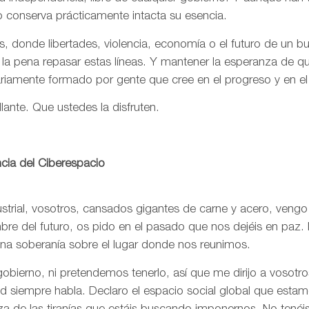
o conserva prácticamente intacta su esencia.
, donde libertades, violencia, economía o el futuro de un 
 la pena repasar estas líneas. Y mantener la esperanza de 
ariamente formado por gente que cree en el progreso y en e
llante. Que ustedes la disfruten.
cia del Ciberespacio
trial, vosotros, cansados gigantes de carne y acero, vengo
re del futuro, os pido en el pasado que nos dejéis en paz. 
una soberanía sobre el lugar donde nos reunimos.
bierno, ni pretendemos tenerlo, así que me dirijo a vosotr
rtad siempre habla. Declaro el espacio social global que est