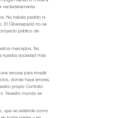
s ningún derecho moral a
er verdaderamente.
os. No habéis pedido ni
o. El Ciberespacio no se
 proyecto público de
uestros mercados. No
n a nuestra sociedad más
 una excusa para invadir
ctos, donde haya errores,
uestro propio Contrato
tro. Nuestro mundo es
mo, que se extiende como