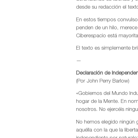
desde su redacción el text
En estos tiempos convulsos
penden de un hilo, merece
Ciberespacio está mayorit
El texto es simplemente bri
—
Declaración de Independen
(Por John Perry Barlow)
«Gobiernos del Mundo Indus
hogar de la Mente. En nomb
nosotros. No ejercéis ning
No hemos elegido ningún go
aquélla con la que la libe