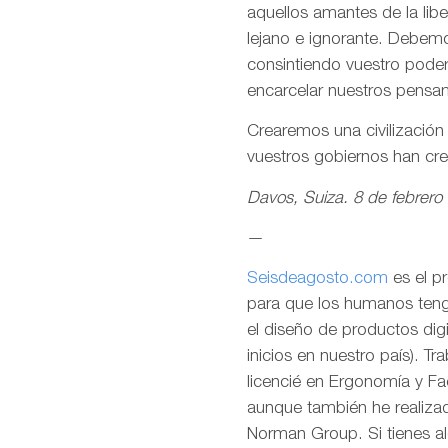
aquellos amantes de la lib
lejano e ignorante. Debemo
consintiendo vuestro pode
encarcelar nuestros pensa
Crearemos una civilizació
vuestros gobiernos han cr
Davos, Suiza. 8 de febrero
—
Seisdeagosto.com
es el p
para que los humanos tenga
el diseño de productos dig
inicios en nuestro país). T
licencié en Ergonomía y F
aunque también he realizad
Norman Group. Si tienes al