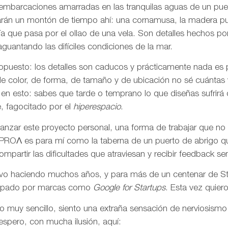
embarcaciones amarradas en las tranquilas aguas de un pue
evarán un montón de tiempo ahí: una cornamusa, la madera pul
uía que pasa por el ollao de una vela. Son detalles hecho
guantando las difíciles condiciones de la mar.
o opuesto: los detalles son caducos y prácticamente nada es
de color, de forma, de tamaño y de ubicación no sé cuántas
en esto: sabes que tarde o temprano lo que diseñas sufrirá
, fagocitado por el
hiperespacio
.
nzar este proyecto personal, una forma de trabajar que no 
. PROΛ es para mí como la taberna de un puerto de abrigo q
mpartir las dificultades que atraviesan y recibir feedback sen
levo haciendo muchos años, y para más de un centenar de St
rropado por marcas como
Google for Startups
. Esta vez quier
o muy sencillo, siento una extraña sensación de nerviosismo
espero, con mucha ilusión, aquí: