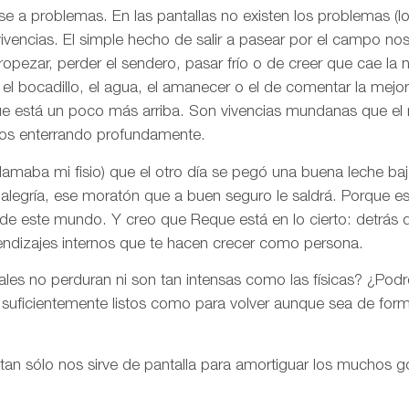
se a problemas. En las pantallas no existen los problemas (l
vivencias. El simple hecho de salir a pasear por el campo nos
opezar, perder el sendero, pasar frío o de creer que cae la 
l bocadillo, el agua, el amanecer o el de comentar la mejor 
ue está un poco más arriba. Son vivencias mundanas que el
os enterrando profundamente.
amaba mi fisio) que el otro día se pegó una buena leche baj
alegría, ese moratón que a buen seguro le saldrá. Porque e
 de este mundo. Y creo que Reque está en lo cierto: detrás 
endizajes internos que te hacen crecer como persona.
tales no perduran ni son tan intensas como las físicas? ¿Pod
 suficientemente listos como para volver aunque sea de for
 tan sólo nos sirve de pantalla para amortiguar los muchos g