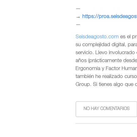
—
→
https://proa.seisdeago
—
Seisdeagosto.com
es el p
su complejidad digital, pa
servicio. Llevo involucrad
años (prácticamente desde l
Ergonomía y Factor Humano
también he realizado curso
Group. Si tienes algo que 
NO HAY COMENTARIOS