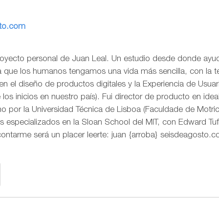
sto.com
royecto personal de Juan Leal. Un estudio desde donde ayud
ra que los humanos tengamos una vida más sencilla, con la t
o en el diseño de productos digitales y la Experiencia de Us
os inicios en nuestro país). Fui director de producto en idea
 por la Universidad Técnica de Lisboa (Faculdade de Motr
s especializados en la Sloan School del MIT, con Edward Tuf
contarme será un placer leerte: juan {arroba} seisdeagosto.