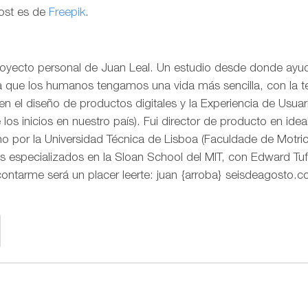
post es de
Freepik
.
royecto personal de Juan Leal. Un estudio desde donde ayud
ra que los humanos tengamos una vida más sencilla, con la t
o en el diseño de productos digitales y la Experiencia de Us
os inicios en nuestro país). Fui director de producto en idea
 por la Universidad Técnica de Lisboa (Faculdade de Motr
s especializados en la Sloan School del MIT, con Edward Tuf
contarme será un placer leerte: juan {arroba} seisdeagosto.