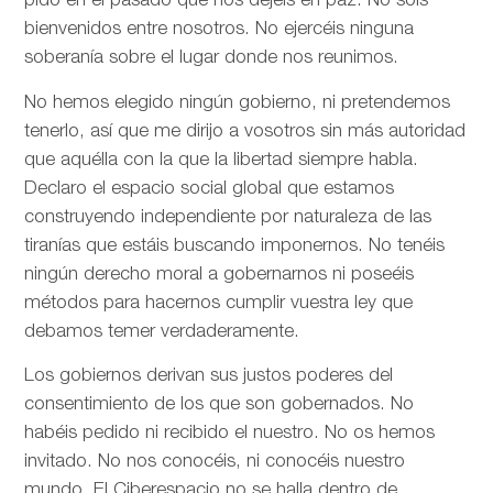
pido en el pasado que nos dejéis en paz. No sois
bienvenidos entre nosotros. No ejercéis ninguna
soberanía sobre el lugar donde nos reunimos.
No hemos elegido ningún gobierno, ni pretendemos
tenerlo, así que me dirijo a vosotros sin más autoridad
que aquélla con la que la libertad siempre habla.
Declaro el espacio social global que estamos
construyendo independiente por naturaleza de las
tiranías que estáis buscando imponernos. No tenéis
ningún derecho moral a gobernarnos ni poseéis
métodos para hacernos cumplir vuestra ley que
debamos temer verdaderamente.
Los gobiernos derivan sus justos poderes del
consentimiento de los que son gobernados. No
habéis pedido ni recibido el nuestro. No os hemos
invitado. No nos conocéis, ni conocéis nuestro
mundo. El Ciberespacio no se halla dentro de