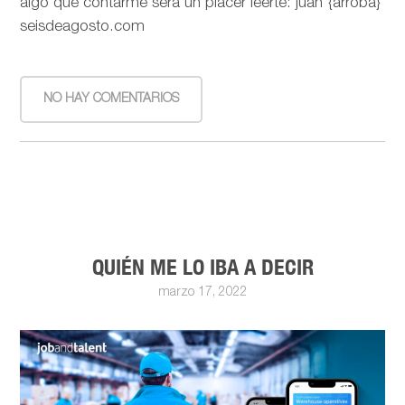
algo que contarme será un placer leerte: juan {arroba}
seisdeagosto.com
NO HAY COMENTARIOS
QUIÉN ME LO IBA A DECIR
marzo 17, 2022