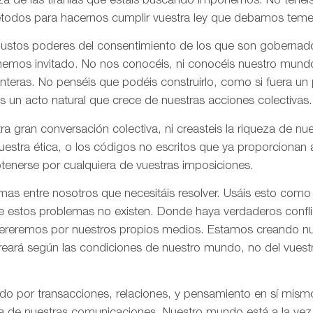
za de las tiranías que estáis buscando imponernos. No tenéi
todos para hacernos cumplir vuestra ley que debamos tem
 justos poderes del consentimiento de los que son gobernad
 hemos invitado. No nos conocéis, ni conocéis nuestro mund
onteras. No penséis que podéis construirlo, como si fuera un
s un acto natural que crece de nuestras acciones colectivas.
ra gran conversación colectiva, ni creasteis la riqueza de n
nuestra ética, o los códigos no escritos que ya proporciona
tenerse por cualquiera de vuestras imposiciones.
as entre nosotros que necesitáis resolver. Usáis esto como
e estos problemas no existen. Donde haya verdaderos confli
olvereremos por nuestros propios medios. Estamos creando n
creará según las condiciones de nuestro mundo, no del vues
ado por transacciones, relaciones, y pensamiento en sí mis