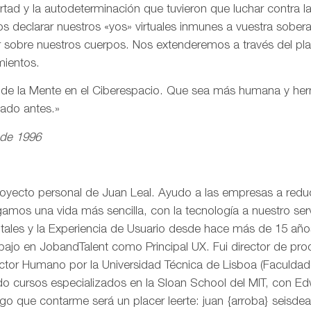
ertad y la autodeterminación que tuvieron que luchar contra 
s declarar nuestros «yos» virtuales inmunes a vuestra sobe
r sobre nuestros cuerpos. Nos extenderemos a través del pl
mientos.
n de la Mente en el Ciberespacio. Que sea más humana y h
eado antes.»
 de 1996
royecto personal de Juan Leal. Ayudo a las empresas a reduci
mos una vida más sencilla, con la tecnología a nuestro serv
itales y la Experiencia de Usuario desde hace más de 15 añ
rabajo en JobandTalent como Principal UX. Fui director de pr
actor Humano por la Universidad Técnica de Lisboa (Faculda
o cursos especializados en la Sloan School del MIT, con Edw
go que contarme será un placer leerte: juan {arroba} seisd