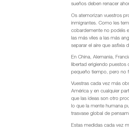
sueños deben renacer ahor
Os atemorizan vuestros pro
inmigrantes. Como les temé
cobardemente no podéis en
las más viles a las más an
separar el aire que asfixia 
En China, Alemania, Francia
libertad erigiendo puestos
pequeño tiempo, pero no f
Vuestras cada vez más obso
América y en cualquier par
que las ideas son otro pro
lo que la mente humana pue
trasvase global de pensami
Estas medidas cada vez más