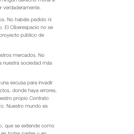
s ningún derecho moral a
er verdaderamente.
os. No habéis pedido ni
o. El Ciberespacio no se
 proyecto público de
uestros mercados. No
n a nuestra sociedad más
 una excusa para invadir
ctos, donde haya errores,
uestro propio Contrato
tro. Nuestro mundo es
mo, que se extiende como