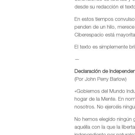
desde su redacción el text
En estos tiempos convulsos
penden de un hilo, merece
Ciberespacio está mayorit
El texto es simplemente bri
—
Declaración de Independen
(Por John Perry Barlow)
«Gobiernos del Mundo Indus
hogar de la Mente. En nomb
nosotros. No ejercéis ning
No hemos elegido ningún go
aquélla con la que la libe