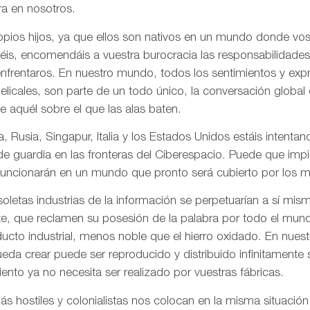
a en nosotros.
pios hijos, ya que ellos son nativos en un mundo donde vos
is, encomendáis a vuestra burocracia las responsabilidades
frentaros. En nuestro mundo, todos los sentimientos y ex
gelicales, son parte de un todo único, la conversación globa
de aquél sobre el que las alas baten.
, Rusia, Singapur, Italia y los Estados Unidos estáis intentand
 de guardia en las fronteras del Ciberespacio. Puede que imp
uncionarán en un mundo que pronto será cubierto por los me
letas industrias de la información se perpetuarían a sí mis
te, que reclamen su posesión de la palabra por todo el mund
ducto industrial, menos noble que el hierro oxidado. En nue
da crear puede ser reproducido y distribuido infinitamente s
ento ya no necesita ser realizado por vuestras fábricas.
 hostiles y colonialistas nos colocan en la misma situación