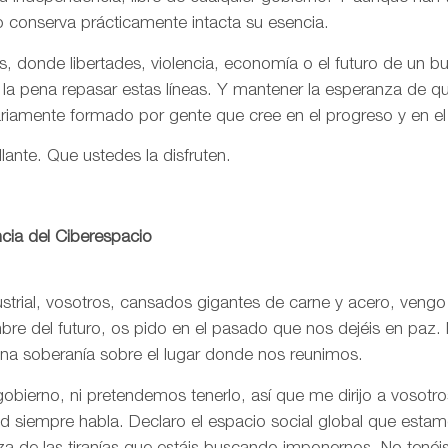
o conserva prácticamente intacta su esencia.
, donde libertades, violencia, economía o el futuro de un 
 la pena repasar estas líneas. Y mantener la esperanza de 
ariamente formado por gente que cree en el progreso y en e
llante. Que ustedes la disfruten.
cia del Ciberespacio
trial, vosotros, cansados gigantes de carne y acero, vengo
re del futuro, os pido en el pasado que nos dejéis en paz. 
una soberanía sobre el lugar donde nos reunimos.
bierno, ni pretendemos tenerlo, así que me dirijo a vosotr
rtad siempre habla. Declaro el espacio social global que est