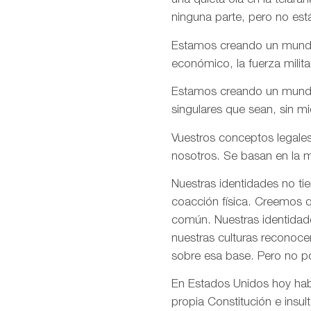
una quieta ola en la telar
ninguna parte, pero no est
Estamos creando un mundo e
económico, la fuerza milita
Estamos creando un mundo d
singulares que sean, sin m
Vuestros conceptos legales
nosotros. Se basan en la m
Nuestras identidades no ti
coacción física. Creemos q
común. Nuestras identidade
nuestras culturas reconoce
sobre esa base. Pero no p
En Estados Unidos hoy habé
propia Constitución e insul