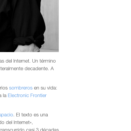
s del Internet. Un término
teralmente decadente. A
arios
sombreros
en su vida:
a la
Electronic Frontier
spacio
. El texto es una
o del Internet»,
transcurrido casi 3 décadas