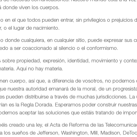
aña de nuestras comunicaciones. Nuestro mundo está a la vez
á donde viven los cuerpos.
n el que todos pueden entrar, sin privilegios o prejuicios d
r, o el lugar de nacimiento.
onde cualquiera, en cualquier sitio, puede expresar sus cre
iedo a ser coaccionado al silencio o el conformismo.
 sobre propiedad, expresión, identidad, movimiento y conte
ateria. Aquí no hay materia.
enen cuerpo, así que, a diferencia de vosotros, no podemos
ue nuestra autoridad emanará de la moral, de un progresista 
s pueden distribuirse a través de muchas jurisdicciones. La 
rían es la Regla Dorada. Esperamos poder construir nuestras 
odemos aceptar las soluciones que estáis tratando de impon
is creado una ley, el Acta de Reforma de las Telecomunica
ta los sueños de Jefferson, Washington, Mill, Madison, DeToq