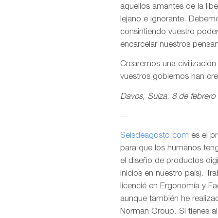
aquellos amantes de la lib
lejano e ignorante. Debemo
consintiendo vuestro pode
encarcelar nuestros pensa
Crearemos una civilizació
vuestros gobiernos han cr
Davos, Suiza. 8 de febrero
—
Seisdeagosto.com
es el p
para que los humanos tenga
el diseño de productos dig
inicios en nuestro país). T
licencié en Ergonomía y F
aunque también he realizad
Norman Group. Si tienes al