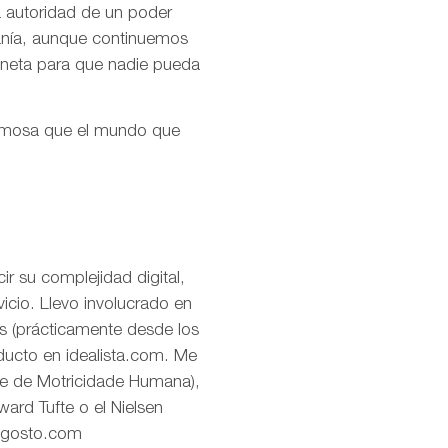
la autoridad de un poder
ranía, aunque continuemos
aneta para que nadie pueda
ermosa que el mundo que
r su complejidad digital,
icio. Llevo involucrado en
os (prácticamente desde los
oducto en idealista.com. Me
de de Motricidade Humana),
ard Tufte o el Nielsen
eagosto.com