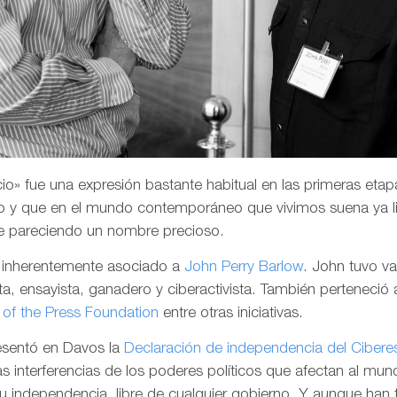
o» fue una expresión bastante habitual en las primeras etapa
 y que en el mundo contemporáneo que vivimos suena ya li
e pareciendo un nombre precioso.
a inherentemente asociado a
John Perry Barlow
. John tuvo v
a, ensayista, ganadero y ciberactivista. También perteneció 
of the Press Foundation
entre otras iniciativas.
resentó en Davos la
Declaración de independencia del Cibere
las interferencias de los poderes políticos que afectan al mund
su independencia, libre de cualquier gobierno. Y aunque han 