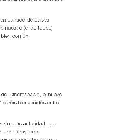
buen puñado de países
que
nuestro
(el de todos)
l bien común.
 del Ciberespacio, el nuevo
No sois bienvenidos entre
os sin más autoridad que
amos construyendo