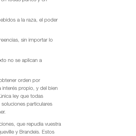
 en todas partes y en
ebidos a la raza, el poder
encias, sin importar lo
xto no se aplican a
 obtener orden por
interés propio, y del bien
única ley que todas
soluciones particulares
er.
ciones, que repudia vuestra
ueville y Brandeis. Estos