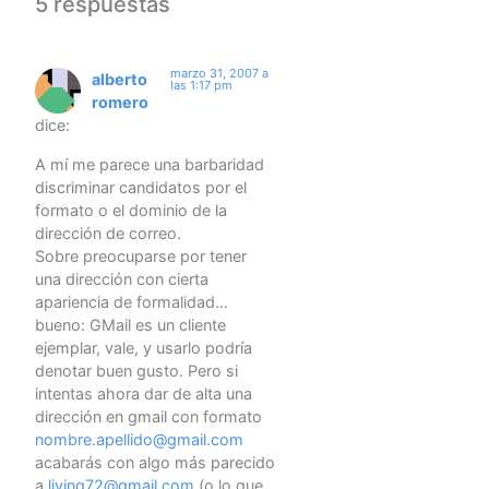
5 respuestas
marzo 31, 2007 a
alberto
las 1:17 pm
romero
dice:
A mí me parece una barbaridad
discriminar candidatos por el
formato o el dominio de la
dirección de correo.
Sobre preocuparse por tener
una dirección con cierta
apariencia de formalidad…
bueno: GMail es un cliente
ejemplar, vale, y usarlo podría
denotar buen gusto. Pero si
intentas ahora dar de alta una
dirección en gmail con formato
nombre.apellido@gmail.com
acabarás con algo más parecido
a
living72@gmail.com
(o lo que