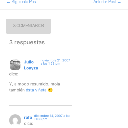
← Siguiente Post
Anterior Post →
3 COMENTARIOS
3 respuestas
noviembre 21, 2007
Julio
a las 1:58 pm
Loayza
dice:
Y, a modo resumido, mola
también
ésta viñeta
🙂
diciembre 14, 2007 a las
rafa
11:33 pm
dice: