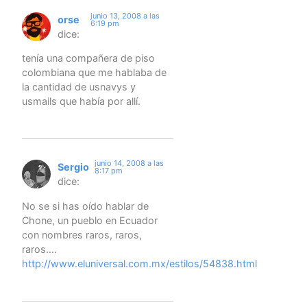
junio 13, 2008 a las
orse
6:19 pm
dice:
tenía una compañera de piso
colombiana que me hablaba de
la cantidad de usnavys y
usmails que había por allí.
junio 14, 2008 a las
Sergio
8:17 pm
dice:
No se si has oído hablar de
Chone, un pueblo en Ecuador
con nombres raros, raros,
raros….
http://www.eluniversal.com.mx/estilos/54838.html