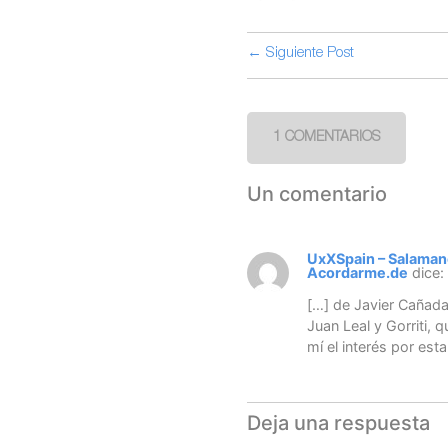
← Siguiente Post
1 COMENTARIOS
Un comentario
UxXSpain – Salaman
Acordarme.de
dice:
[…] de Javier Cañada
Juan Leal y Gorriti,
mí el interés por esta
Deja una respuesta