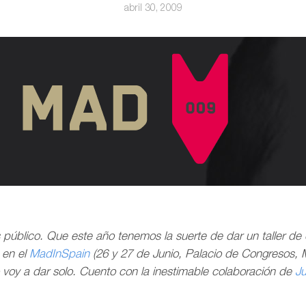
abril 30, 2009
público. Que este año tenemos la suerte de dar un taller de
 en el
MadInSpain
(26 y 27 de Junio, Palacio de Congresos, M
voy a dar solo. Cuento con la inestimable colaboración de
Ju