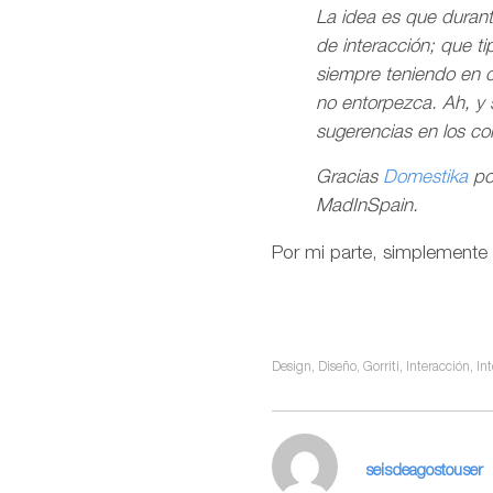
La idea es que duran
de interacción; que t
siempre teniendo en 
no entorpezca. Ah, y 
sugerencias en los c
Gracias
Domestika
po
MadInSpain.
Por mi parte, simplemente 
Design
,
Diseño
,
Gorriti
,
Interacción
,
Int
seisdeagostouser