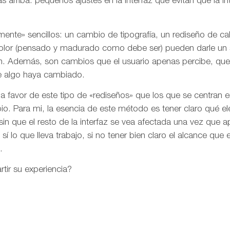
 arriba: pequeños ajustes en la interfaz que evitan que la in
amente» sencillos: un cambio de tipografía, un rediseño de c
color (pensado y madurado como debe ser) pueden darle un s
n. Además, son cambios que el usuario apenas percibe, que 
ue algo haya cambiado.
 favor de este tipo de «rediseños» que los que se centran en
pio. Para mi, la esencia de este método es tener claro qué e
n que el resto de la interfaz se vea afectada una vez que 
sí lo que lleva trabajo, si no tener bien claro el alcance que
.
tir su experiencia?