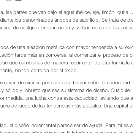
 las partes que van bajo el agua (hélice, eje, timón, quilla…
mediante los denominados ánodos de sacrificio. Se trata de pi
asco de cualquier embarcación y se fijan cerca de las zona
dos de una aleación metálica con mayor tendencia a su oxid
cación tarde más en corroerse, al comenzar el proceso de o
y que que cambiarlas de manera recurrente, de otra forma l
mente, siendo corroída por el óxido.
 sirven de excusa perfecta para hablar sobre la caducidad de
y sólido y robusto que sea su sistema de diseño. Cualquier fi
r medida, una lucha contra esta caducidad, evitando que e
 fuera de juego de las tendencias más actuales. Una espiral
ad, el diseño incremental parece ser de ayuda. Para mi es 