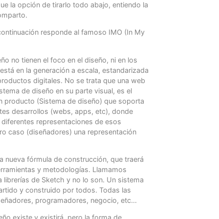
 la opción de tirarlo todo abajo, entiendo la
omparto.
continuación responde al famoso IMO (In My
o no tienen el foco en el diseño, ni en los
 está en la generación a escala, estandarizada
 productos digitales. No se trata que una web
stema de diseño en su parte visual, es el
n producto (Sistema de diseño) que soporta
tes desarrollos (webs, apps, etc), donde
 diferentes representaciones de esos
tro caso (diseñadores) una representación
 nueva fórmula de construcción, que traerá
rramientas y metodologías. Llamamos
 librerías de Sketch y no lo son. Un sistema
rtido y construido por todos. Todas las
iseñadores, programadores, negocio, etc…
ño existe y existirá, pero la forma de