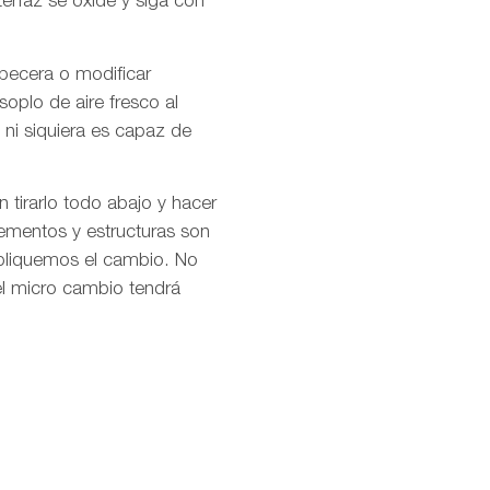
terfaz se oxide y siga con
abecera o modificar
oplo de aire fresco al
ni siquiera es capaz de
 tirarlo todo abajo y hacer
lementos y estructuras son
apliquemos el cambio. No
 el micro cambio tendrá